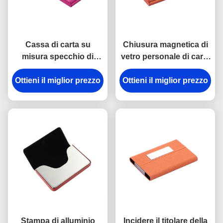
Cassa di carta su
Chiusura magnetica di
misura specchio di
vetro personale di carta
alluminio di rettangolo
dello specchio di
del titolare della carta di
Ottieni il miglior prezzo
Ottieni il miglior prezzo
alluminio della cassa
nome
Stampa di alluminio
Incidere il titolare della