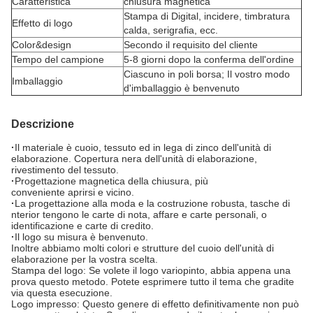
Caratteristica
chiusura magnetica
Stampa di Digital, incidere, timbratura
Effetto di logo
calda, serigrafia, ecc.
Color&design
Secondo il requisito del cliente
Tempo del campione
5-8 giorni dopo la conferma dell'ordine
Ciascuno in poli borsa; Il vostro modo
Imballaggio
d'imballaggio è benvenuto
Descrizione
·
Il materiale è cuoio, tessuto ed in lega di zinco dell'unità di
elaborazione. Copertura nera dell'unità di elaborazione,
rivestimento del tessuto.
·
Progettazione magnetica della chiusura, più
conveniente aprirsi e vicino.
·
La progettazione alla moda e la costruzione robusta, tasche di
nterior tengono le carte di nota, affare e carte personali, o
identificazione e carte di credito.
·
Il logo su misura è benvenuto.
Inoltre abbiamo molti colori e strutture del cuoio dell'unità di
elaborazione per la vostra scelta.
Stampa del logo: Se volete il logo variopinto, abbia appena una
prova questo metodo. Potete esprimere tutto il tema che gradite
via questa esecuzione.
Logo impresso: Questo genere di effetto definitivamente non può