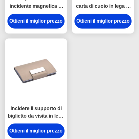
incidente magnetica di
carta di cuoio in lega di
Digital del supporto di
zinco dell'unità di
Ottieni il miglior prezzo
biglietto da visita della
Ottieni il miglior prezzo
elaborazione della
cassa di carta dell'unità
chiusura magnetica del
di elaborazione della
titolare della carta di
chiusura
nome
Incidere il supporto di
biglietto da visita in lega
di zinco personale del
metallo del supporto di
Ottieni il miglior prezzo
biglietto da visita