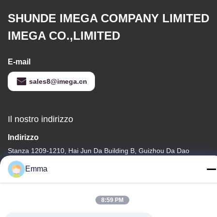
SHUNDE IMEGA COMPANY LIMITED
IMEGA CO.,LIMITED
E-mail
sales8@imega.cn
Il nostro indirizzo
Indirizzo
Stanza 1209-1210, Hai Jun Da Building B, Guizhou Da Dao
Zhong, Ronggui, Shunde, Foshan, Guangdong, Cina
Emma
tel
86-15816904632
8:59 PM