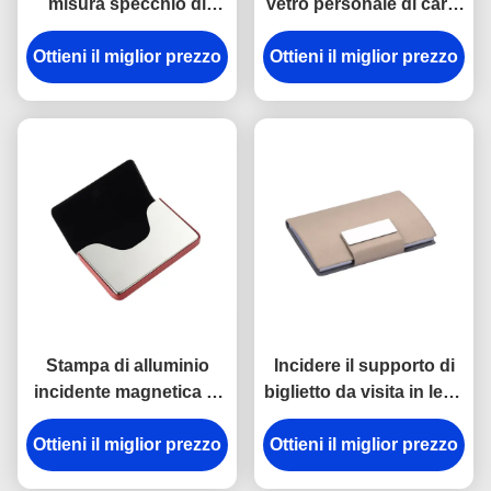
misura specchio di
vetro personale di carta
alluminio di rettangolo
dello specchio di
del titolare della carta di
Ottieni il miglior prezzo
Ottieni il miglior prezzo
alluminio della cassa
nome
Stampa di alluminio
Incidere il supporto di
incidente magnetica di
biglietto da visita in lega
Digital del supporto di
di zinco personale del
Ottieni il miglior prezzo
biglietto da visita della
metallo del supporto di
Ottieni il miglior prezzo
cassa di carta dell'unità
biglietto da visita