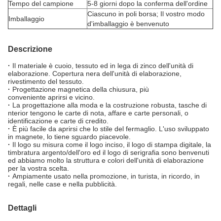
Tempo del campione
5-8 giorni dopo la conferma dell'ordine
Ciascuno in poli borsa; Il vostro modo
Imballaggio
d'imballaggio è benvenuto
Descrizione
·
Il materiale è cuoio, tessuto ed in lega di zinco dell'unità di
elaborazione. Copertura nera dell'unità di elaborazione,
rivestimento del tessuto.
·
Progettazione magnetica della chiusura, più
conveniente aprirsi e vicino.
·
La progettazione alla moda e la costruzione robusta, tasche di
nterior tengono le carte di nota, affare e carte personali, o
identificazione e carte di credito.
·
È più facile da aprirsi che lo stile del fermaglio. L'uso sviluppato
in magnete, lo tiene sguardo piacevole.
·
Il logo su misura come il logo inciso, il logo di stampa digitale, la
timbratura argento/dell'oro ed il logo di serigrafia sono benvenuti
ed abbiamo molto la struttura e colori dell'unità di elaborazione
per la vostra scelta.
·
Ampiamente usato nella promozione, in turista, in ricordo, in
regali, nelle case e nella pubblicità.
Dettagli