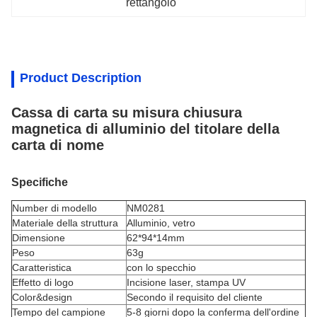
rettangolo
Product Description
Cassa di carta su misura chiusura
magnetica di alluminio del titolare della
carta di nome
Specifiche
Number di modello
NM0281
Materiale della struttura
Alluminio, vetro
Dimensione
62*94*14mm
Peso
63g
Caratteristica
con lo specchio
Effetto di logo
Incisione laser, stampa UV
Color&design
Secondo il requisito del cliente
Tempo del campione
5-8 giorni dopo la conferma dell'ordine