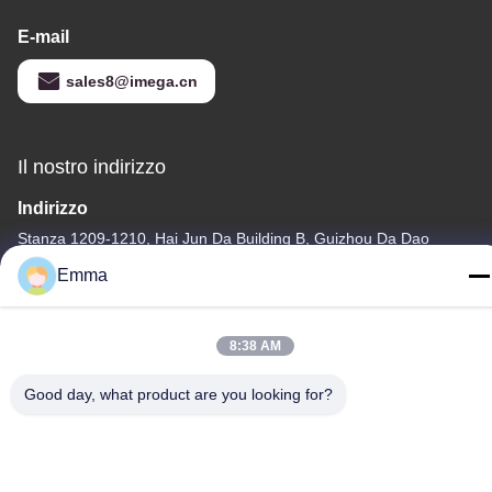
E-mail
sales8@imega.cn
Il nostro indirizzo
Indirizzo
Stanza 1209-1210, Hai Jun Da Building B, Guizhou Da Dao
Zhong, Ronggui, Shunde, Foshan, Guangdong, Cina
Emma
tel
86-15816904632
8:38 AM
Good day, what product are you looking for?
Politica sulla privacy
|
Mappa del sito