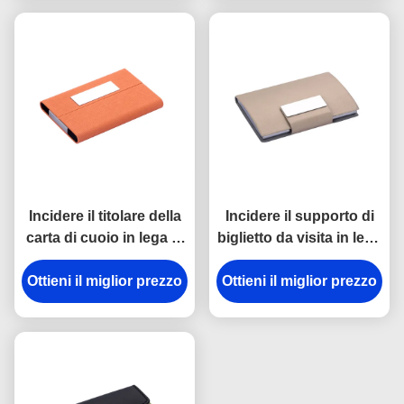
di elaborazione della
chiusura
Incidere il titolare della
Incidere il supporto di
carta di cuoio in lega di
biglietto da visita in lega
zinco dell'unità di
di zinco personale del
Ottieni il miglior prezzo
elaborazione della
metallo del supporto di
Ottieni il miglior prezzo
chiusura magnetica del
biglietto da visita
titolare della carta di
nome