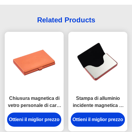
Related Products
Chiusura magnetica di
Stampa di alluminio
vetro personale di carta
incidente magnetica di
dello specchio di
Digital del supporto di
Ottieni il miglior prezzo
alluminio della cassa
Ottieni il miglior prezzo
biglietto da visita della
cassa di carta dell'unità