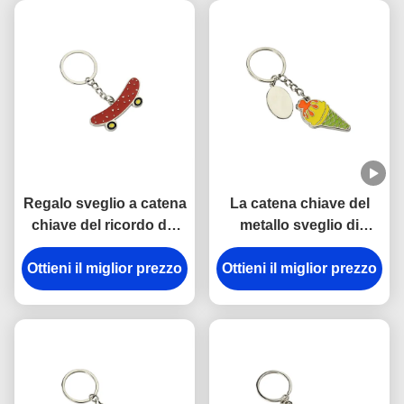
Regalo sveglio a catena
La catena chiave del
chiave del ricordo del
metallo sveglio di
pattino in lega di zinco
Pantone smalta la
mini 3.5mm Pantone del
Ottieni il miglior prezzo
Ottieni il miglior prezzo
catena chiave spessa
ferro
del gelato
dell'automobile di 3mm
in lega di zinco