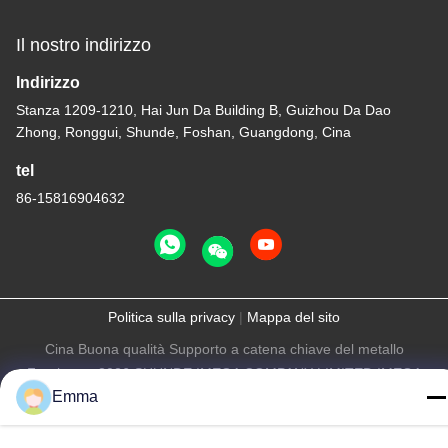
Il nostro indirizzo
Indirizzo
Stanza 1209-1210, Hai Jun Da Building B, Guizhou Da Dao
Zhong, Ronggui, Shunde, Foshan, Guangdong, Cina
tel
86-15816904632
Politica sulla privacy
|
Mappa del sito
Cina Buona qualità Supporto a catena chiave del metallo
Fornitore. -2026 SHUNDE IMEGA COMPANY LIMITED IMEGA
Emma
CO.,LIMITED Tutti i diritti riservati.