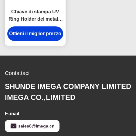
Chiave di stampa UV
Ring Holder del metallo
della Camera del
Ottieni il miglior prezzo
carrello dell'anello
portachiavi sveglio
simbolico di forma
Contattaci
SHUNDE IMEGA COMPANY LIMITED
IMEGA CO.,LIMITED
E-mail
sales8@imega.cn