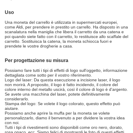
Uso
Una moneta del carrello è utilizzata in supermercati europei,
come Aldi, per prendere in prestito un carrello. Ha disposto in una
scanalatura nella maniglia che libera il carretto da una catena e
poi quando siete fatto con il carretto, lo restituisce allo scaffale del
carretto. Sostituisca la catena, la moneta schiocca fuori e
prendete le vostre drogherie a casa.
Per progettazione su misura
Possiamo fare tutti i tipi di effetti di logo sull'oggetto, informazione
dettagliata come sotto per il vostro riferimento.
Logo del laser: Da questa esecuzione a incisione laser, il logo
non morirà. A proposito, il logo è fatto incidendo, il colore del
colore interno del metallo uscirà, così il colore di logo è d'argento.
Se avete una macchina del laser, potete definitivamente
considerarlo.
Stampa del logo: Se volete il logo colorato, questo effetto può
aiutare.
Possiamo anche aprire la muffa per la moneta se volete
personalizzarlo, diamo il benvenuto a per dividere la vostra idea
con noi.
Tutti i tipi di rivestimenti sono disponibili come oro nero, dorato,
rosa opaco, ecc. Siamo felici di mostrargli le foto di questi effetti.