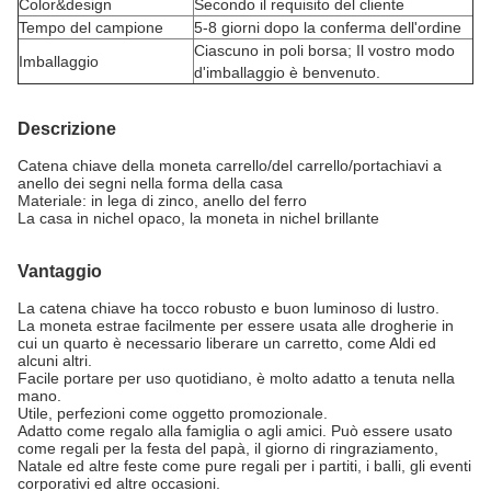
Color&design
Secondo il requisito del cliente
Tempo del campione
5-8 giorni dopo la conferma dell'ordine
Ciascuno in poli borsa; Il vostro modo
Imballaggio
d'imballaggio è benvenuto.
Descrizione
Catena chiave della moneta carrello/del carrello/portachiavi a
anello dei segni nella forma della casa
Materiale: in lega di zinco, anello del ferro
La casa in nichel opaco, la moneta in nichel brillante
Vantaggio
La catena chiave ha tocco robusto e buon luminoso di lustro.
La moneta estrae facilmente per essere usata alle drogherie in
cui un quarto è necessario liberare un carretto, come Aldi ed
alcuni altri.
Facile portare per uso quotidiano, è molto adatto a tenuta nella
mano.
Utile, perfezioni come oggetto promozionale.
Adatto come regalo alla famiglia o agli amici. Può essere usato
come regali per la festa del papà, il giorno di ringraziamento,
Natale ed altre feste come pure regali per i partiti, i balli, gli eventi
corporativi ed altre occasioni.