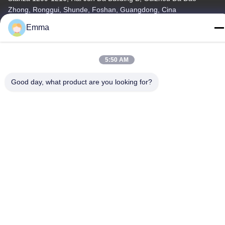
Zhong, Ronggui, Shunde, Foshan, Guangdong, Cina
Emma
tel
86-15816904632
5:50 AM
Good day, what product are you looking for?
Politica sulla privacy
|
Mappa del sito
Cina Buona qualità Supporto a catena chiave del metallo
Fornitore. -2026 SHUNDE IMEGA COMPANY LIMITED IMEGA
CO.,LIMITED Tutti i diritti riservati.