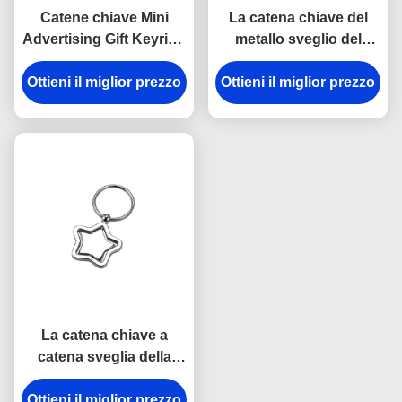
Catene chiave Mini
La catena chiave del
Advertising Gift Keyring
metallo sveglio del
della cuffia dello smalto
casco di Pantone del
Ottieni il miglior prezzo
rosa del ferro
Ottieni il miglior prezzo
ricordo smalta lo
spessore di Iron Man
3mm
La catena chiave a
catena sveglia della
stella del ferro di chiave
Ottieni il miglior prezzo
del metallo del regalo