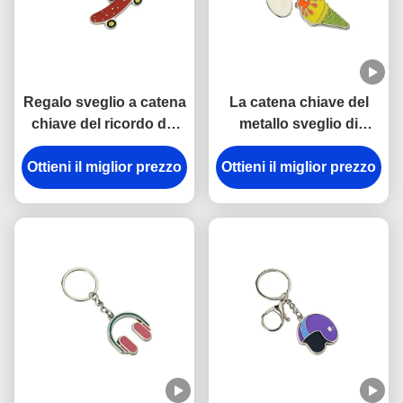
Regalo sveglio a catena
La catena chiave del
chiave del ricordo del
metallo sveglio di
pattino in lega di zinco
Pantone smalta la
mini 3.5mm Pantone del
Ottieni il miglior prezzo
Ottieni il miglior prezzo
catena chiave spessa
ferro
del gelato
dell'automobile di 3mm
in lega di zinco