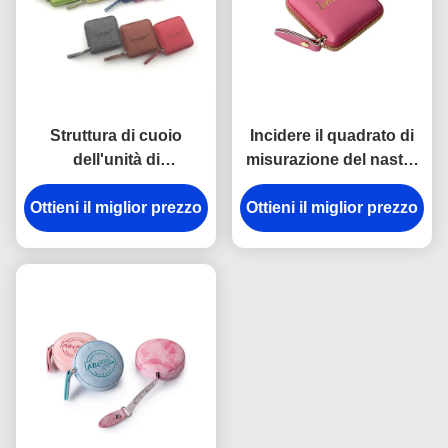
Struttura di cuoio
Incidere il quadrato di
dell'unità di
misurazione del nastro
elaborazione Mini
del regalo ha impresso
Ottieni il miglior prezzo
Retractable Tape
Ottieni il miglior prezzo
l'unità di elaborazione
Measure Fabric
dell'ABS di logo
dell'ABS che incide
Logo Souvenir