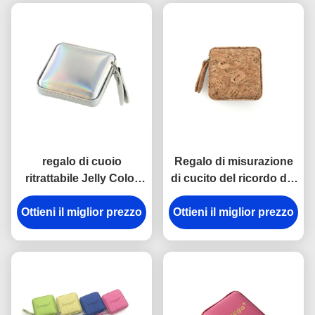
regalo di cuoio
Regalo di misurazione
ritrattabile Jelly Color
di cucito del ricordo del
del ricordo dell'unità di
quadrato 15mm
elaborazione di misura
Ottieni il miglior prezzo
Ottieni il miglior prezzo
dell'ABS dell'unità di
di nastro di 15mm
elaborazione del nastro
di Imega