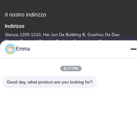
Il nostro indirizzo
Indirizzo
Stanza 1209-1210, Hai Jun Da Building B, Guizhou Da Dao
Zhong, Ronggui, Shunde, Foshan, Guangdong, Cina
Emma
tel
86-15816904632
6:17 PM
Good day, what product are you looking for?
Politica sulla privacy
|
Mappa del sito
Cina Buona qualità Supporto a catena chiave del metallo
Fornitore. -2026 SHUNDE IMEGA COMPANY LIMITED IMEGA
CO.,LIMITED Tutti i diritti riservati.