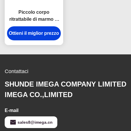
Piccolo corpo
ritrattabile di marmo di
misura di nastro di
Ottieni il miglior prezzo
struttura 15mm che
incide logo
Contattaci
SHUNDE IMEGA COMPANY LIMITED
IMEGA CO.,LIMITED
E-mail
sales8@imega.cn