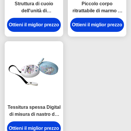
Struttura di cuoio
Piccolo corpo
dell'unità di
ritrattabile di marmo di
elaborazione Mini
misura di nastro di
Ottieni il miglior prezzo
Retractable Tape
Ottieni il miglior prezzo
struttura 15mm che
Measure Fabric
incide logo
dell'ABS che incide
Logo Souvenir
Tessitura spessa Digital
di misura di nastro del
panno di ellisse
Body18mm che stampa
Ottieni il miglior prezzo