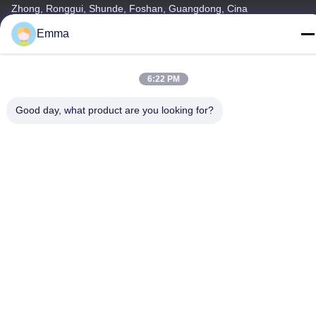
Zhong, Ronggui, Shunde, Foshan, Guangdong, Cina
Emma
tel
86-15816904632
6:22 PM
Good day, what product are you looking for?
Politica sulla privacy
|
Mappa del sito
Cina Buona qualità Supporto a catena chiave del metallo
Fornitore. -2026 SHUNDE IMEGA COMPANY LIMITED IMEGA
CO.,LIMITED Tutti i diritti riservati.