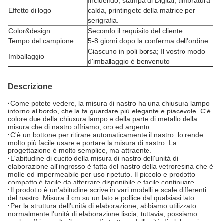
Incidendo, stampa di Digital, timbratura
Effetto di logo
calda, printingetc della matrice per
serigrafia.
Color&design
Secondo il requisito del cliente
Tempo del campione
5-8 giorni dopo la conferma dell'ordine
Ciascuno in poli borsa; Il vostro modo
Imballaggio
d'imballaggio è benvenuto
Descrizione
·
Come potete vedere, la misura di nastro ha una chiusura lampo
intorno al bordo, che la fa guardare più elegante e piacevole. C'è
colore due della chiusura lampo e della parte di metallo della
misura che di nastro offriamo, oro ed argento.
·
C'è un bottone per ritirare automaticamente il nastro. lo rende
molto più facile usare e portare la misura di nastro. La
progettazione è molto semplice, ma attraente.
·
L'abitudine di cucito della misura di nastro dell'unità di
elaborazione all'ingrosso è fatta del nastro della vetroresina che è
molle ed impermeabile per uso ripetuto. Il piccolo e prodotto
compatto è facile da afferrare disponibile e facile continuare.
·
Il prodotto è un'abitudine scrive in vari modelli e scale differenti
del nastro. Misura il cm su un lato e pollice dal qualsiasi lato.
·
Per la struttura dell'unità di elaborazione, abbiamo utilizzato
normalmente l'unità di elaborazione liscia, tuttavia, possiamo