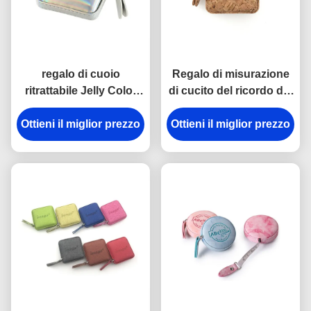
regalo di cuoio
Regalo di misurazione
ritrattabile Jelly Color
di cucito del ricordo del
del ricordo dell'unità di
quadrato 15mm
elaborazione di misura
Ottieni il miglior prezzo
Ottieni il miglior prezzo
dell'ABS dell'unità di
di nastro di 15mm
elaborazione del nastro
di Imega