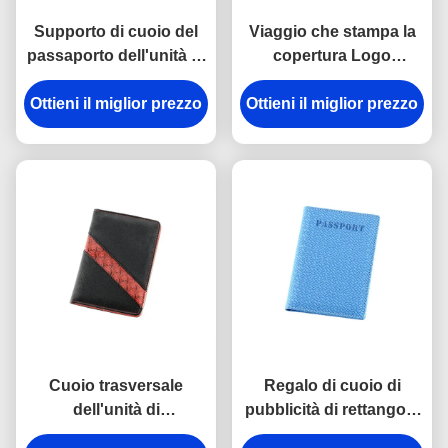
Supporto di cuoio del
Viaggio che stampa la
passaporto dell'unità di
copertura Logo
elaborazione del
Personalised Passport
Ottieni il miglior prezzo
modello di viaggio del
Ottieni il miglior prezzo
Wallet impresso cuoio
passaporto di
del passaporto
rettangolo trasversale
dell'unità di
del supporto
elaborazione
Cuoio trasversale
Regalo di cuoio di
dell'unità di
pubblicità di rettangolo
elaborazione del
delle donne del