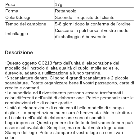
Peso
17g
Forma
Rettangolo
Color&design
Secondo il requisito del cliente
Tempo del campione
5-8 giorni dopo la conferma dell'ordine
Ciascuno in poli borsa, il vostro modo
Imballaggio
d'imballaggio è benvenuto
Descrizione
·
Questo oggetto GC213 fatto dell'unità di elaborazione del
modello dell'incrocio di alta qualità di cuoio, molle ed esile,
durevole, adatto a riutilizzazione a lungo termine.
·
6 scanalature dentro. Ci sono 4 grandi scanalature e 2 piccole
scanalature. Potete organizzare bene il vostri passaporto, carte di
credito e contanti.
·
La superficie ed il rivestimento possono essere trasformati i
colori differenti dell'unità di elaborazione. Potete personalizzare le
combinazioni che di colore gradite.
·
Unità di elaborazione di cuoio con il bello modello di stampa
digitale. La progettazione su misura è benvenuta. Molto struttura
ed i colori dell'unità di elaborazione sono disponibili.
Logo impresso: Questo genere di effetto definitivamente non può
essere sottovalutato. Semplice, ma renda il vostro logo unico.
Stampa del logo: Potete stampare il vostro logo su con i vari
colori.