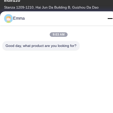
Indirizzo
Stanza 1209-1210, Hai Jun Da Building B, Guizhou Da Dao
Zhong, Ronggui, Shunde, Foshan, Guangdong, Cina
Emma
tel
86-15816904632
9:03 AM
Good day, what product are you looking for?
Politica sulla privacy
|
Mappa del sito
Cina Buona qualità Supporto a catena chiave del metallo
Fornitore. -2026 SHUNDE IMEGA COMPANY LIMITED IMEGA
CO.,LIMITED Tutti i diritti riservati.