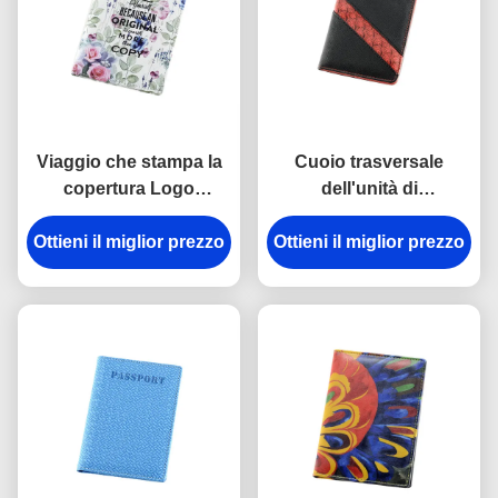
Viaggio che stampa la
Cuoio trasversale
copertura Logo
dell'unità di
Personalised Passport
elaborazione del
Ottieni il miglior prezzo
Wallet impresso cuoio
Ottieni il miglior prezzo
modello personale
del passaporto
supporto nero del
dell'unità di
passaporto di viaggio
elaborazione