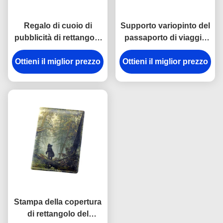
Regalo di cuoio di
Supporto variopinto del
pubblicità di rettangolo
passaporto di viaggio
delle donne del
che stampa il
Ottieni il miglior prezzo
supporto del
Ottieni il miglior prezzo
portafoglio della
passaporto dell'unità di
copertura del
elaborazione del
passaporto personale
tessuto
modello
Stampa della copertura
di rettangolo del