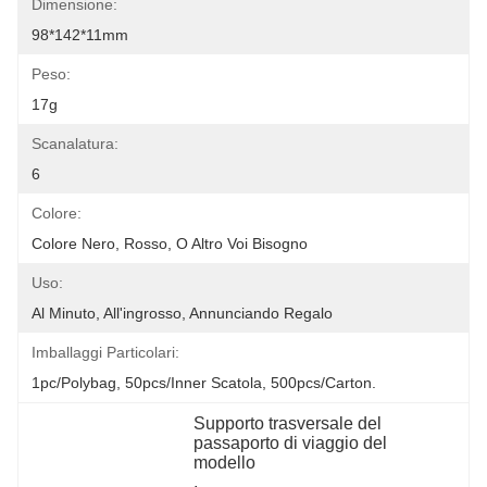
Dimensione:
98*142*11mm
Peso:
17g
Scanalatura:
6
Colore:
Colore Nero, Rosso, O Altro Voi Bisogno
Uso:
Al Minuto, All'ingrosso, Annunciando Regalo
Imballaggi Particolari:
1pc/polybag, 50pcs/inner Scatola, 500pcs/carton.
Supporto trasversale del 
passaporto di viaggio del 
modello
, 