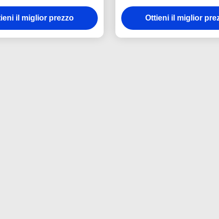
ave spessa del gelato
rosa del ferro
tomobile di 3mm in lega di
ieni il miglior prezzo
Ottieni il miglior pr
zinco