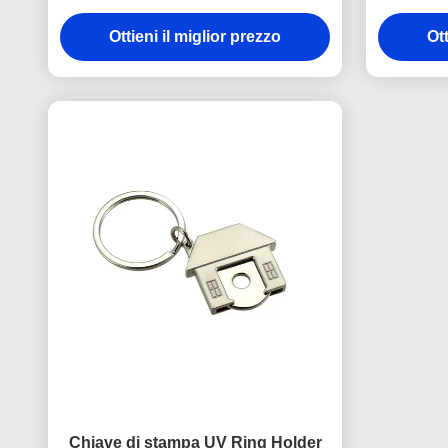
mini 3.5mm Pantone del ferro
chi
Ottieni il miglior prezzo
dell'au
Ott
Chiave di stampa UV Ring Holder