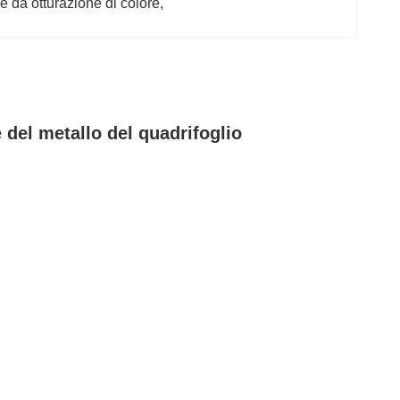
le da otturazione di colore
, 
 del metallo del quadrifoglio