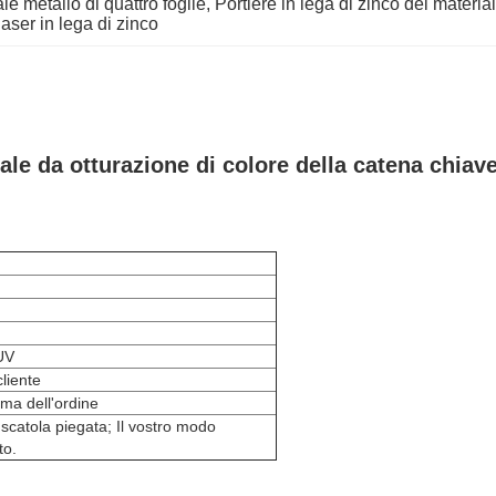
e metallo di quattro foglie
, 
Portiere in lega di zinco del materia
aser in lega di zinco
ale da otturazione di colore della catena chiave
 UV
cliente
rma dell'ordine
 scatola piegata; Il vostro modo
to.