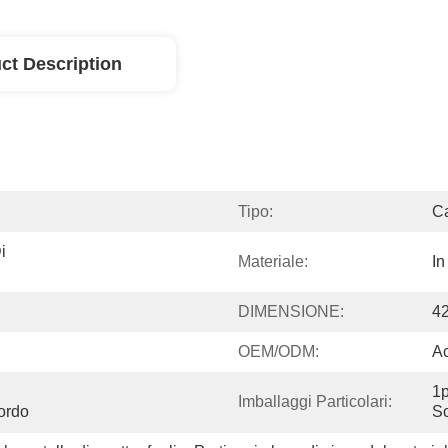
ct Description
Tipo:
Ca
 
Materiale:
In
DIMENSIONE:
4
OEM/ODM:
Ac
1p
Imballaggi Particolari:
ordo
Sc