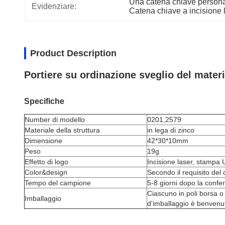
Una catena chiave personal
Evidenziare:
Catena chiave a incisione l
Product Description
Portiere su ordinazione sveglio del materi
Specifiche
Number di modello
0201,2579
Materiale della struttura
in lega di zinco
Dimensione
42*30*10mm
Peso
19g
Effetto di logo
Incisione laser, stampa
Color&design
Secondo il requisito del 
Tempo del campione
5-8 giorni dopo la confe
Ciascuno in poli borsa o
Imballaggio
d'imballaggio è benvenu