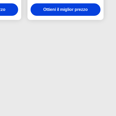
ricordo smalta lo spessore di Iron
ezzo
Ottieni il miglior prezzo
Man 3mm