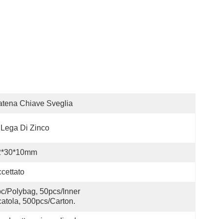
tena Chiave Sveglia
 Lega Di Zinco
2*30*10mm
cettato
c/polybag, 50pcs/inner 
atola, 500pcs/carton.