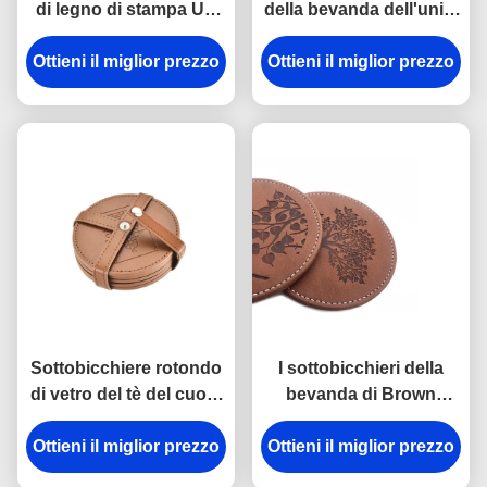
di legno di stampa UV
della bevanda dell'unità
della bevanda dei
di elaborazione hanno
Ottieni il miglior prezzo
sottobicchieri 10x 1cm
Ottieni il miglior prezzo
fissato il colore di
del quadrato
Pantone per le tazze ed i
vetri
Sottobicchiere rotondo
I sottobicchieri della
di vetro del tè del cuoio
bevanda di Brown
del velluto dei
hanno fissato il logo
Ottieni il miglior prezzo
sottobicchieri della
inciso sottobicchieri di
Ottieni il miglior prezzo
bevanda di Imega
vetro rotondi di cuoio