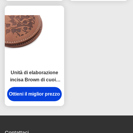
dell'unità di
elaborazione
Unità di elaborazione
incisa Brown di cuoio
Pantone di Logo Drink
Ottieni il miglior prezzo
Coasters With Logo
Contattaci