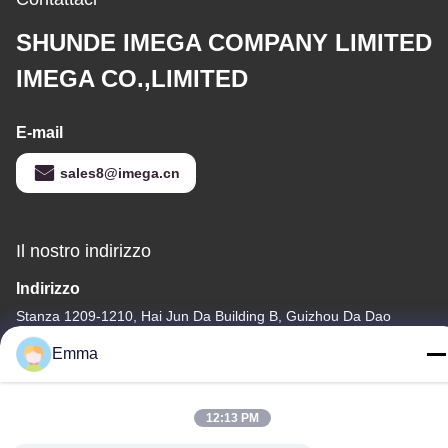
SHUNDE IMEGA COMPANY LIMITED
IMEGA CO.,LIMITED
E-mail
sales8@imega.cn
Il nostro indirizzo
Indirizzo
Stanza 1209-1210, Hai Jun Da Building B, Guizhou Da Dao
Zhong, Ronggui, Shunde, Foshan, Guangdong, Cina
Emma
tel
86-15816904632
12:13 PM