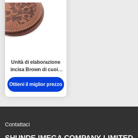
Unità di elaborazione
incisa Brown di cuoio
Pantone di Logo Drink
Ottieni il miglior prezzo
Coasters With Logo
Contattaci
SHUNDE IMEGA COMPANY LIMITED