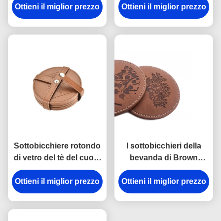
Ottieni il miglior prezzo
sottobicchieri della
Ottieni il miglior prezzo
fissato il colore di
bevanda del nero della
Pantone per le tazze ed i
tazza
vetri
Sottobicchiere rotondo
I sottobicchieri della
di vetro del tè del cuoio
bevanda di Brown
del velluto dei
hanno fissato il logo
Ottieni il miglior prezzo
sottobicchieri della
inciso sottobicchieri di
Ottieni il miglior prezzo
bevanda di Imega
vetro rotondi di cuoio
dell'unità di
elaborazione