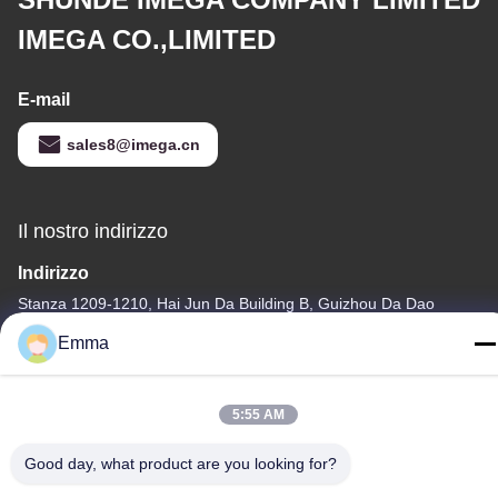
IMEGA CO.,LIMITED
E-mail
sales8@imega.cn
Il nostro indirizzo
Indirizzo
Stanza 1209-1210, Hai Jun Da Building B, Guizhou Da Dao
Zhong, Ronggui, Shunde, Foshan, Guangdong, Cina
Emma
tel
86-15816904632
5:55 AM
Good day, what product are you looking for?