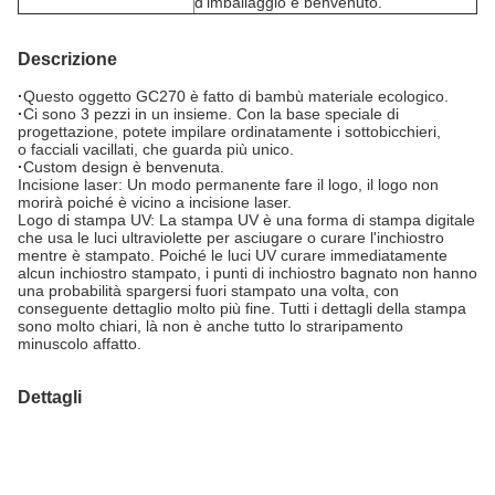
d'imballaggio è benvenuto.
Descrizione
·
Questo oggetto GC270 è fatto di bambù materiale ecologico.
·
Ci sono 3 pezzi in un insieme. Con la base speciale di
progettazione, potete impilare ordinatamente i sottobicchieri,
o facciali vacillati, che guarda più unico.
·
Custom design è benvenuta.
Incisione laser: Un modo permanente fare il logo, il logo non
morirà poiché è vicino a incisione laser.
Logo di stampa UV: La stampa UV è una forma di stampa digitale
che usa le luci ultraviolette per asciugare o curare l'inchiostro
mentre è stampato. Poiché le luci UV curare immediatamente
alcun inchiostro stampato, i punti di inchiostro bagnato non hanno
una probabilità spargersi fuori stampato una volta, con
conseguente dettaglio molto più fine. Tutti i dettagli della stampa
sono molto chiari, là non è anche tutto lo straripamento
minuscolo affatto.
Dettagli