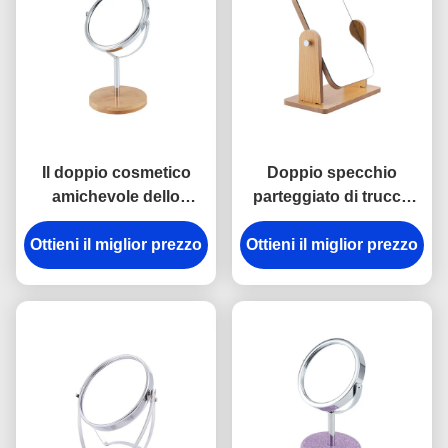
Il doppio cosmetico
Doppio specchio
amichevole dello
parteggiato di trucco
specchio della Tabella
della tavola rotonda di
di Eco parteggia bambù
Ottieni il miglior prezzo
Ottieni il miglior prezzo
rettangolo rotabile di
da tavolino di legno
legno dello specchio
dello specchio