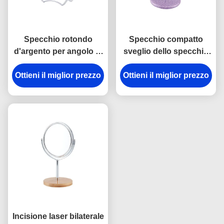
Specchio rotondo
Specchio compatto
d'argento per angolo di
sveglio dello specchio
vetro parteggiato
cosmetico di cuoio della
rotabile dello specchio
Ottieni il miglior prezzo
Ottieni il miglior prezzo
Tabella dell'unità di
di trucco il doppio
elaborazione piccolo
che incide logo
Incisione laser bilaterale