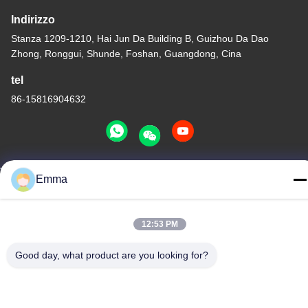
Indirizzo
Stanza 1209-1210, Hai Jun Da Building B, Guizhou Da Dao
Zhong, Ronggui, Shunde, Foshan, Guangdong, Cina
tel
86-15816904632
Emma
Politica sulla privacy
|
Mappa del sito
Cina Buona qualità Supporto a catena chiave del metallo
Fornitore. -2026 SHUNDE IMEGA COMPANY LIMITED IMEGA
12:53 PM
CO.,LIMITED Tutti i diritti riservati.
Good day, what product are you looking for?