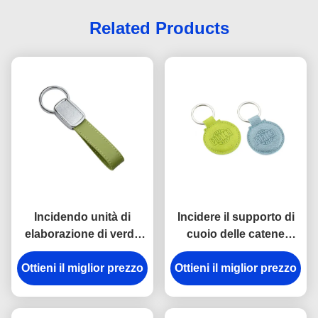
Related Products
Incidendo unità di
Incidere il supporto di
elaborazione di verde
cuoio delle catene
del nastro le catene
chiave dell'unità di
Ottieni il miglior prezzo
chiave la di cuoio
Ottieni il miglior prezzo
elaborazione di logo
attaccano coprire con
intorno a spessore di
una cupola a resina
6.5mm