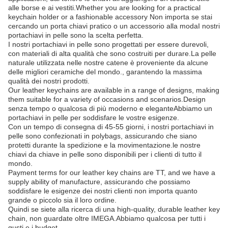
alle borse e ai vestiti.Whether you are looking for a practical
keychain holder or a fashionable accessory Non importa se stai
cercando un porta chiavi pratico o un accessorio alla modaI nostri
portachiavi in pelle sono la scelta perfetta.
I nostri portachiavi in pelle sono progettati per essere durevoli,
con materiali di alta qualità che sono costruiti per durare.La pelle
naturale utilizzata nelle nostre catene è proveniente da alcune
delle migliori ceramiche del mondo., garantendo la massima
qualità dei nostri prodotti.
Our leather keychains are available in a range of designs, making
them suitable for a variety of occasions and scenarios.Design
senza tempo o qualcosa di più moderno e eleganteAbbiamo un
portachiavi in pelle per soddisfare le vostre esigenze.
Con un tempo di consegna di 45-55 giorni, i nostri portachiavi in
pelle sono confezionati in polybags, assicurando che siano
protetti durante la spedizione e la movimentazione.le nostre
chiavi da chiave in pelle sono disponibili per i clienti di tutto il
mondo.
Payment terms for our leather key chains are TT, and we have a
supply ability of manufacture, assicurando che possiamo
soddisfare le esigenze dei nostri clienti non importa quanto
grande o piccolo sia il loro ordine.
Quindi se siete alla ricerca di una high-quality, durable leather key
chain, non guardate oltre IMEGA.Abbiamo qualcosa per tutti i
gusti e i budget..