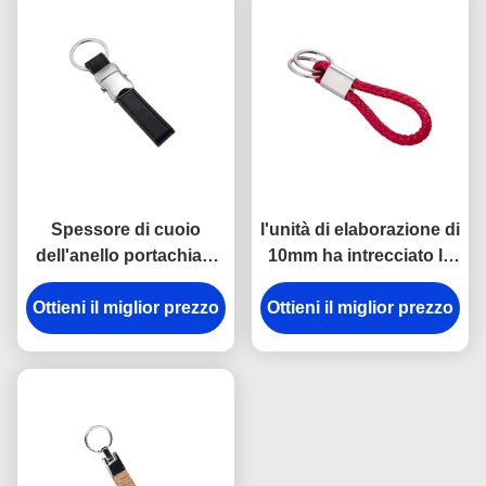
epossidica
Spessore di cuoio
l'unità di elaborazione di
dell'anello portachiavi
10mm ha intrecciato le
9mm di Mini Key Holder
catene chiave di cuoio
Souvenir Personalised
Ottieni il miglior prezzo
che incidono Logo Car
Ottieni il miglior prezzo
dell'incisione laser
Key Ring Holder