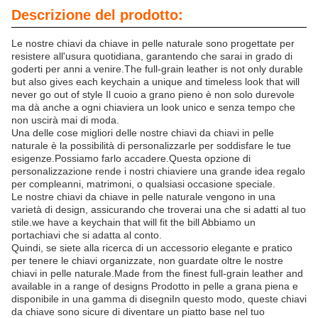
Descrizione del prodotto:
Le nostre chiavi da chiave in pelle naturale sono progettate per
resistere all'usura quotidiana, garantendo che sarai in grado di
goderti per anni a venire.The full-grain leather is not only durable
but also gives each keychain a unique and timeless look that will
never go out of style Il cuoio a grano pieno è non solo durevole
ma dà anche a ogni chiaviera un look unico e senza tempo che
non uscirà mai di moda.
Una delle cose migliori delle nostre chiavi da chiavi in pelle
naturale è la possibilità di personalizzarle per soddisfare le tue
esigenze.Possiamo farlo accadere.Questa opzione di
personalizzazione rende i nostri chiaviere una grande idea regalo
per compleanni, matrimoni, o qualsiasi occasione speciale.
Le nostre chiavi da chiave in pelle naturale vengono in una
varietà di design, assicurando che troverai una che si adatti al tuo
stile.we have a keychain that will fit the bill Abbiamo un
portachiavi che si adatta al conto.
Quindi, se siete alla ricerca di un accessorio elegante e pratico
per tenere le chiavi organizzate, non guardate oltre le nostre
chiavi in pelle naturale.Made from the finest full-grain leather and
available in a range of designs Prodotto in pelle a grana piena e
disponibile in una gamma di disegniIn questo modo, queste chiavi
da chiave sono sicure di diventare un piatto base nel tuo