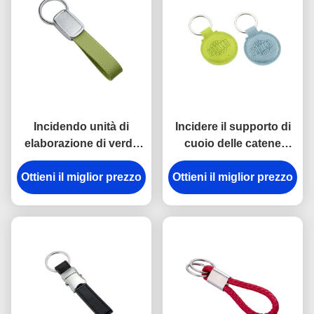
Incidendo unità di
Incidere il supporto di
elaborazione di verde
cuoio delle catene
del nastro le catene
chiave dell'unità di
Ottieni il miglior prezzo
chiave la di cuoio
Ottieni il miglior prezzo
elaborazione di logo
attaccano coprire con
intorno a spessore di
una cupola a resina
6.5mm
epossidica