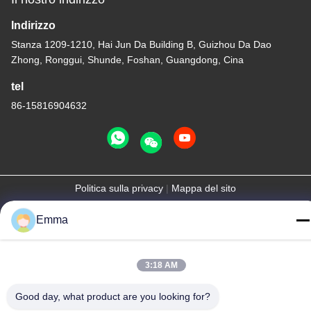
Indirizzo
Stanza 1209-1210, Hai Jun Da Building B, Guizhou Da Dao
Zhong, Ronggui, Shunde, Foshan, Guangdong, Cina
tel
86-15816904632
Politica sulla privacy
|
Mappa del sito
Cina Buona qualità Supporto a catena chiave del metallo
Emma
Fornitore. -2026 SHUNDE IMEGA COMPANY LIMITED IMEGA
CO.,LIMITED Tutti i diritti riservati.
3:18 AM
Good day, what product are you looking for?