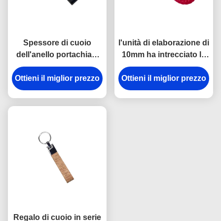
Spessore di cuoio
l'unità di elaborazione di
dell'anello portachiavi
10mm ha intrecciato le
9mm di Mini Key Holder
catene chiave di cuoio
Souvenir Personalised
Ottieni il miglior prezzo
che incidono Logo Car
Ottieni il miglior prezzo
dell'incisione laser
Key Ring Holder
Regalo di cuoio in serie