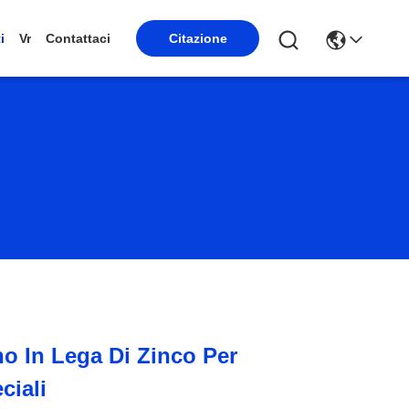
Citazione
i
Vr
Contattaci
no In Lega Di Zinco Per
ciali