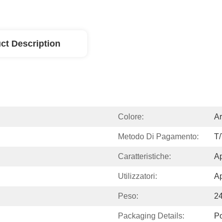
ct Description
Colore:
Ar
Metodo Di Pagamento:
T/
Caratteristiche:
Ap
Utilizzatori:
Ap
Peso:
2
Packaging Details:
P