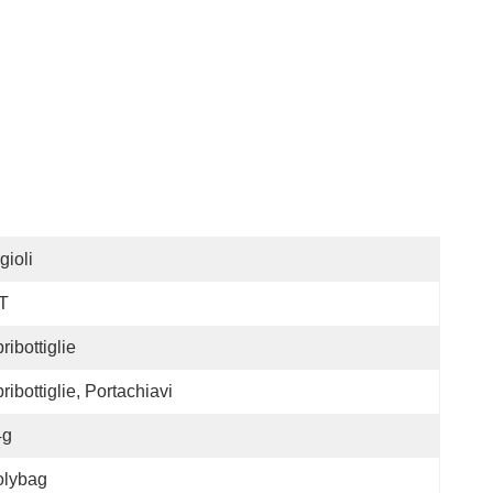
gioli
T
ribottiglie
ribottiglie, Portachiavi
4g
olybag