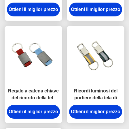
catena chiave della
del portiere di plastica
Ottieni il miglior prezzo
rottura in lega di zinco
del metallo dell'ABS del
Ottieni il miglior prezzo
del supporto ha inciso
trapezio
gli anelli portachiavi del
metallo
Regalo a catena chiave
Ricordi luminosi del
del ricordo della tela
portiere della tela di
dell'incisione laser del
spessore dei
supporto del metallo di
Ottieni il miglior prezzo
Ottieni il miglior prezzo
portachiavi a anello
rettangolo
9mm del gancio della
rottura del metallo della