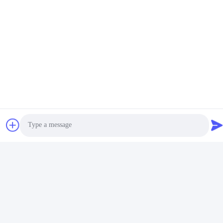
Personalizzazione:
Photo
Servizio di personalizzazione porta chiavi in metallo - IMEGA
Marchio: IMEGA
Video Call
Luogo di origine: Cina
Quantità minima d'ordine: 500