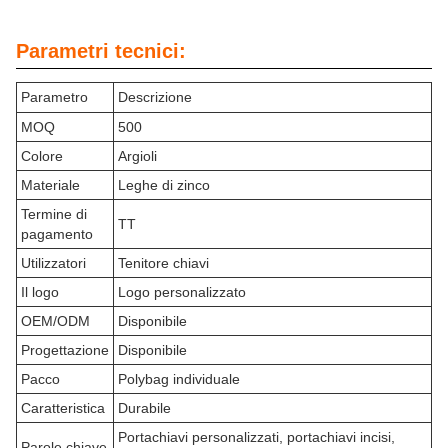
Parametri tecnici:
Parametro
Descrizione
MOQ
500
Colore
Argioli
Materiale
Leghe di zinco
Termine di
TT
pagamento
Utilizzatori
Tenitore chiavi
Il logo
Logo personalizzato
OEM/ODM
Disponibile
Progettazione
Disponibile
Pacco
Polybag individuale
Caratteristica
Durabile
Portachiavi personalizzati, portachiavi incisi,
Parole chiave