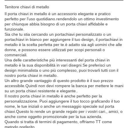
Tenitore chiavi di metallo
Il porta chiavi in metallo è un accessorio elegante e pratico
perfetto per l'uso quotidiano.rendendolo un ottimo investimento
per chiunque abbia bisogno di un porta chiavi affidabile e
funzionale.
Sia che tu stia cercando un portachiavi personalizzato o un
portachiavi in bianco per aggiungere il tuo design, il portachiavi in
metallo è la scelta perfetta per te.è adatto sia agli uomini che alle
donne, e possono essere utilizzati per scopi personali o
commerciali.
Una delle caratteristiche più interessanti del porta chiavi in
metallo è la sua disponibilità in vari disegni.Se preferisci un
design minimalista o uno più complesso, puoi trovarli tutti con il
nostro porta chiavi in metallo.
Un altro grande vantaggio di questo prodotto è il suo prezzo
accessibile.Quindi non devi rompere la banca per mettere le mani
su un porta chiavi resistente e elegante..
Il nostro porta chiavi in metallo è anche perfetto per la
personalizzazione. Puoi aggiungere il tuo tocco graficando il tuo
nome, le tue iniziali o anche un messaggio speciale sul porta
chiavi.Questo lo rende un grande regalo per i vostri cari., amici, o
anche come oggetto promozionale per la tua azienda.
Quando si tratta di termini di pagamento, offriamo TT come
metodo preferito.