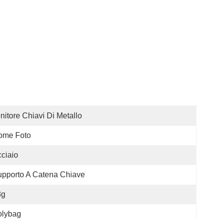
nitore Chiavi Di Metallo
ome Foto
ciaio
pporto A Catena Chiave
8g
olybag