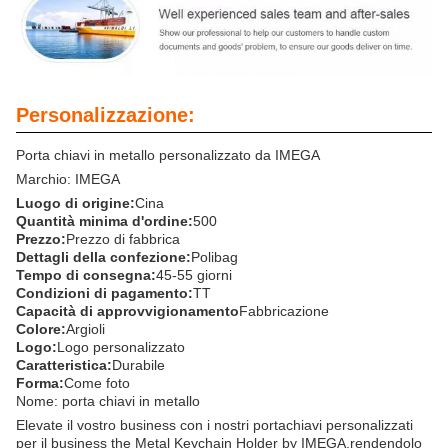
Personalizzazione:
Porta chiavi in metallo personalizzato da IMEGA
Marchio: IMEGA
Luogo di origine:
Cina
Quantità minima d'ordine:
500
Prezzo:
Prezzo di fabbrica
Dettagli della confezione:
Polibag
Tempo di consegna:
45-55 giorni
Condizioni di pagamento:
TT
Capacità di approvvigionamento
Fabbricazione
Colore:
Argioli
Logo:
Logo personalizzato
Caratteristica:
Durabile
Forma:
Come foto
Nome: porta chiavi in metallo
Elevate il vostro business con i nostri portachiavi personalizzati
per il business the Metal Keychain Holder by IMEGA.rendendolo