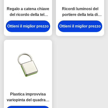
Regalo a catena chiave
Ricordi luminosi del
del ricordo della tela
portiere della tela di
dell'incisione laser del
spessore dei
supporto del metallo di
Ottieni il miglior prezzo
Ottieni il miglior prezzo
portachiavi a anello
rettangolo
9mm del gancio della
rottura del metallo della
cinghia
Plastica improvvisa
variopinta del quadrato
della catena chiave del