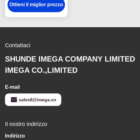
Ottieni il miglior prezzo
gancio dell'anti della
ruggine del metallo
supporto della catena
chiave
Contattaci
SHUNDE IMEGA COMPANY LIMITED
IMEGA CO.,LIMITED
E-mail
sales8@imega.cn
Il nostro indirizzo
Indirizzo