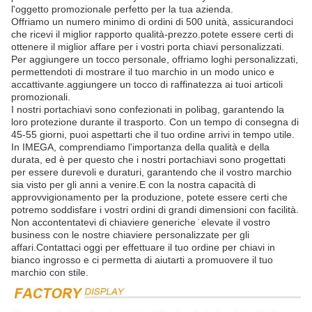
l'oggetto promozionale perfetto per la tua azienda.
Offriamo un numero minimo di ordini di 500 unità, assicurandoci
che ricevi il miglior rapporto qualità-prezzo.potete essere certi di
ottenere il miglior affare per i vostri porta chiavi personalizzati.
Per aggiungere un tocco personale, offriamo loghi personalizzati,
permettendoti di mostrare il tuo marchio in un modo unico e
accattivante.aggiungere un tocco di raffinatezza ai tuoi articoli
promozionali.
I nostri portachiavi sono confezionati in polibag, garantendo la
loro protezione durante il trasporto. Con un tempo di consegna di
45-55 giorni, puoi aspettarti che il tuo ordine arrivi in tempo utile.
In IMEGA, comprendiamo l'importanza della qualità e della
durata, ed è per questo che i nostri portachiavi sono progettati
per essere durevoli e duraturi, garantendo che il vostro marchio
sia visto per gli anni a venire.E con la nostra capacità di
approvvigionamento per la produzione, potete essere certi che
potremo soddisfare i vostri ordini di grandi dimensioni con facilità.
Non accontentatevi di chiaviere generiche ̇ elevate il vostro
business con le nostre chiaviere personalizzate per gli
affari.Contattaci oggi per effettuare il tuo ordine per chiavi in
bianco ingrosso e ci permetta di aiutarti a promuovere il tuo
marchio con stile.