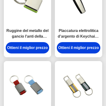
Ruggine del metallo del
Placcatura elettrolitica
gancio l'anti della
d'argento di Keychains
catena chiave della
del portiere di plastica
Ottieni il miglior prezzo
rottura in lega di zinco
del metallo dell'ABS del
Ottieni il miglior prezzo
del supporto ha inciso
trapezio
gli anelli portachiavi del
metallo