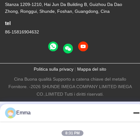
Stanza 1209-1210, Hai Jun Da Building B, Guizhou Da Dao
Zhong, Ronggui, Shunde, Foshan, Guangdong, Cina
tel
86-15816904632
Politica sulla privacy
|
Mappa del sito
Cina Buona qualità Supporto a catena chiave del metallo
Fornitore. -2026 SHUNDE IMEGA COMPANY LIMITED IMEGA
CO.,LIMITED Tutti i diritti riservati.
Emma
8:31 PM