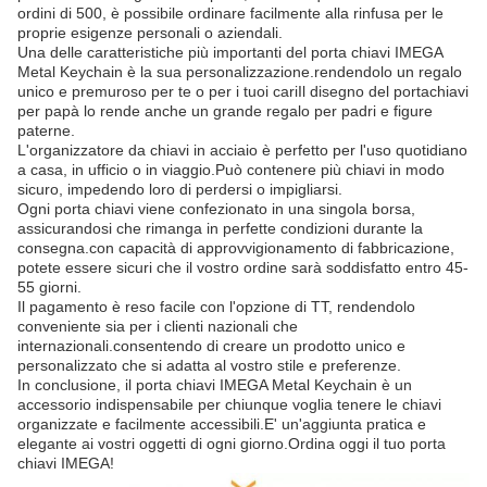
ordini di 500, è possibile ordinare facilmente alla rinfusa per le
proprie esigenze personali o aziendali.
Una delle caratteristiche più importanti del porta chiavi IMEGA
Metal Keychain è la sua personalizzazione.rendendolo un regalo
unico e premuroso per te o per i tuoi cariIl disegno del portachiavi
per papà lo rende anche un grande regalo per padri e figure
paterne.
L'organizzatore da chiavi in acciaio è perfetto per l'uso quotidiano
a casa, in ufficio o in viaggio.Può contenere più chiavi in modo
sicuro, impedendo loro di perdersi o impigliarsi.
Ogni porta chiavi viene confezionato in una singola borsa,
assicurandosi che rimanga in perfette condizioni durante la
consegna.con capacità di approvvigionamento di fabbricazione,
potete essere sicuri che il vostro ordine sarà soddisfatto entro 45-
55 giorni.
Il pagamento è reso facile con l'opzione di TT, rendendolo
conveniente sia per i clienti nazionali che
internazionali.consentendo di creare un prodotto unico e
personalizzato che si adatta al vostro stile e preferenze.
In conclusione, il porta chiavi IMEGA Metal Keychain è un
accessorio indispensabile per chiunque voglia tenere le chiavi
organizzate e facilmente accessibili.E' un'aggiunta pratica e
elegante ai vostri oggetti di ogni giorno.Ordina oggi il tuo porta
chiavi IMEGA!