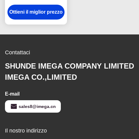
della catena chiave del
Ottieni il miglior prezzo
gancio dell'anti della
ruggine del metallo
supporto della catena
chiave
Contattaci
SHUNDE IMEGA COMPANY LIMITED
IMEGA CO.,LIMITED
E-mail
sales8@imega.cn
Il nostro indirizzo