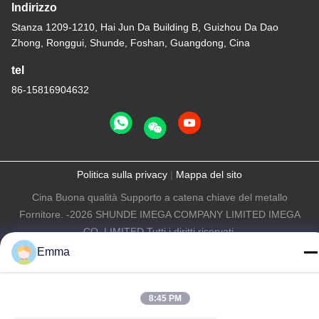
Indirizzo
Stanza 1209-1210, Hai Jun Da Building B, Guizhou Da Dao
Zhong, Ronggui, Shunde, Foshan, Guangdong, Cina
tel
86-15816904632
Politica sulla privacy
|
Mappa del sito
Cina Buona qualità Supporto a catena chiave del metallo
Fornitore. -2026 SHUNDE IMEGA COMPANY LIMITED IMEGA
CO.,LIMITED Tutti i diritti riservati.
Emma
8:45 PM