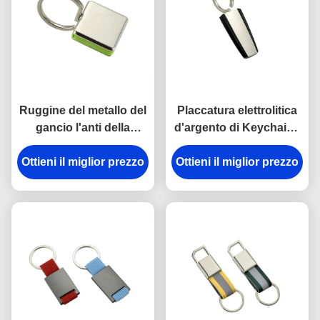
Ruggine del metallo del
Placcatura elettrolitica
gancio l'anti della
d'argento di Keychains
catena chiave della
del portiere di plastica
Ottieni il miglior prezzo
rottura in lega di zinco
del metallo dell'ABS del
Ottieni il miglior prezzo
del supporto ha inciso
trapezio
gli anelli portachiavi del
metallo