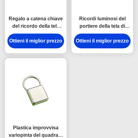
Regalo a catena chiave
Ricordi luminosi del
del ricordo della tela
portiere della tela di
dell'incisione laser del
spessore dei
supporto del metallo di
Ottieni il miglior prezzo
Ottieni il miglior prezzo
portachiavi a anello
rettangolo
9mm del gancio della
rottura del metallo della
cinghia
Plastica improvvisa
variopinta del quadrato