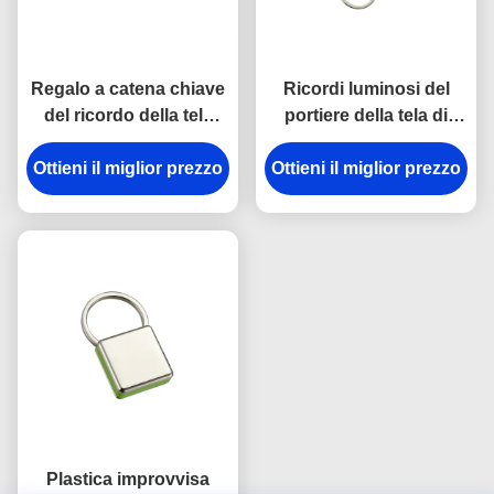
Regalo a catena chiave
Ricordi luminosi del
del ricordo della tela
portiere della tela di
dell'incisione laser del
spessore dei
supporto del metallo di
Ottieni il miglior prezzo
Ottieni il miglior prezzo
portachiavi a anello
rettangolo
9mm del gancio della
rottura del metallo della
cinghia
Plastica improvvisa