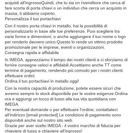
acquisti all'ingrossoQuindi, che tu sia un rivenditore che cerca di
fare scorta di porta chiavi o un individuo che cerca un acquisto in
massa, ti abbiamo coperto.
Personalizza il tuo portachiavi
Con il nostro porta chiavi in metallo, hai la possibilità di
personalizzarlo in base alle tue preferenze. Puoi scegliere tra
varie forme e dimensioni, o anche aggiungere il tuo nome o logo
per renderlo davvero unico.Questo lo rende un ottimo prodotto
promozionale per le imprese, eventi o organizzazioni.
Consegna rapida e affidabile
In IMEGA, apprezziamo il tempo dei nostri clienti e ci sforziamo di
fornire consegne veloci e affidabili.Accettiamo anche TT come
termine di pagamento, rendendo più comodo per i nostri clienti
effettuare ordini.
Ordina il tuo portachiavi in metallo oggi!
Con la nostra capacità di produzione, potete essere sicuri che
avremo sempre lo stock disponibile per le vostre esigenze.Ordina
ora e aggiungi un tocco di lusso alla tua vita quotidiana con
IMEGA.
Per eventuali domande o per effettuare l'ordine, contattateci
all'indirizzo [email protected] Le condizioni di pagamento sono
disponibili anche sul nostro sito web.
Grazie per aver scelto IMEGA - il vostro marchio di fiducia per
chiaviere di lusso e chiaviere all'ingrosso!