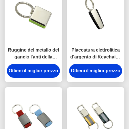
Ruggine del metallo del
Placcatura elettrolitica
gancio l'anti della
d'argento di Keychains
catena chiave della
del portiere di plastica
Ottieni il miglior prezzo
rottura in lega di zinco
del metallo dell'ABS del
Ottieni il miglior prezzo
del supporto ha inciso
trapezio
gli anelli portachiavi del
metallo