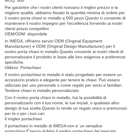
MOQ: 500
Per garantire che i nostri clienti ricevano il miglior prezzo e la
migliore qualità, abbiamo fissato la quantità minima di ordine per
il nostro porta chiavi in metallo a 500 pezzi.Questo ci consente di
mantenere il nostro impegno per l'eccellenza fornendo ai nostri
clienti prezzi competitivi.
OEM/ODM: disponibile
In IMEGA, offriamo servizi OEM (Original Equipment
Manufacturer) e ODM (Original Design Manufacturer) per il
nostro porta chiavi in metallo.Questo consente ai nostri clienti di
personalizzare il prodotto in base alle loro esigenze e preferenze
specifiche.
Utilizzo: Portachiavi
Il nostro portachiavi in metallo è stato progettato per essere un
accessorio pratico e elegante per tenere le chiavi. Può essere
utilizzato per uso personale o come regalo per amici e familiari.
Tenitore chiavi in metallo personalizzato
Con il nostro porta chiavi in metallo, hai la possibilità di
personalizzarlo con il tuo nome, le tue iniziali, o qualsiasi altro
design di tua scelta.Questo lo rende un regalo unico e premuroso
per te o per i tuoi cari.
Il miglior portachiavi
Il portachiavi in metallo di IMEGA non e' un semplice
portachiavi.E'senza dubbio il miglior portachiavi del mercato..