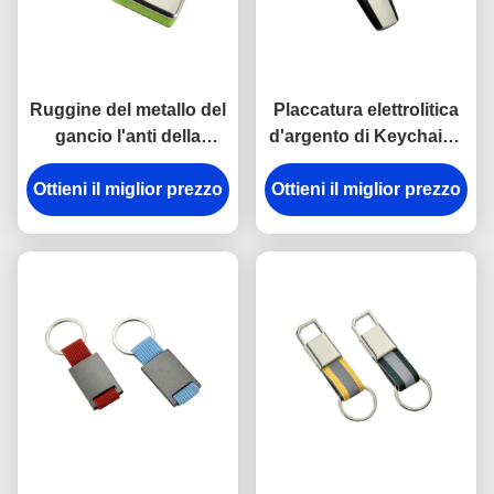
Ruggine del metallo del
Placcatura elettrolitica
gancio l'anti della
d'argento di Keychains
catena chiave della
del portiere di plastica
Ottieni il miglior prezzo
rottura in lega di zinco
del metallo dell'ABS del
Ottieni il miglior prezzo
del supporto ha inciso
trapezio
gli anelli portachiavi del
metallo