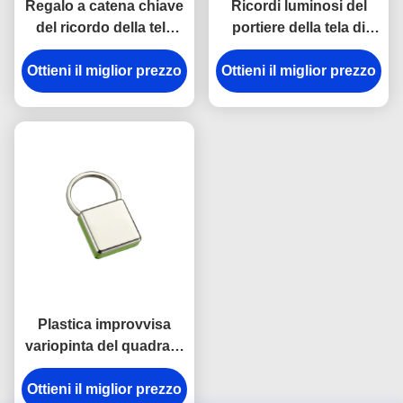
Regalo a catena chiave
Ricordi luminosi del
del ricordo della tela
portiere della tela di
dell'incisione laser del
spessore dei
supporto del metallo di
Ottieni il miglior prezzo
Ottieni il miglior prezzo
portachiavi a anello
rettangolo
9mm del gancio della
rottura del metallo della
cinghia
Plastica improvvisa
variopinta del quadrato
della catena chiave del
Ottieni il miglior prezzo
gancio dell'anti della