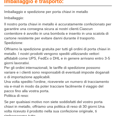
Imballaggio e trasporto:
Imballaggio e spedizione per porta chiavi in metallo
Imballaggio:
Il nostro porta chiavi in metallo è accuratamente confezionato per
garantire una consegna sicura ai nostri clienti.Ciascun
contenitore è avvolto in una bombola e inserito in una scatola di
cartone resistente per evitare danni durante il trasporto.
Spedizione:
Offriamo la spedizione gratuita per tutti gli ordini di porta chiavi in
metallo. I nostri prodotti vengono spediti utilizzando vettori
affidabili come UPS, FedEx o DHL e in genere arrivano entro 3-5
giorni lavorativi.
Per gli ordini internazionali, le tariffe di spedizione possono
variare e i clienti sono responsabili di eventuali imposte doganali
o di importazione applicabili.
Una volta spedito l'ordine, riceverete un numero di tracciamento
via e-mail in modo da poter tracciare facilmente il viaggio del
pacco fino alla vostra porta.
Politica di reso:
Se per qualsiasi motivo non siete soddisfatti del vostro porta
chiavi in metallo, offriamo una politica di reso di 30 giorni.Una
volta ricevuto il prodotto nella sua confezione originale, ti
rimborseremo tutto.