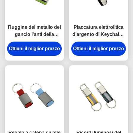
Ruggine del metallo del
Placcatura elettrolitica
gancio l'anti della
d'argento di Keychains
catena chiave della
del portiere di plastica
Ottieni il miglior prezzo
rottura in lega di zinco
del metallo dell'ABS del
Ottieni il miglior prezzo
del supporto ha inciso
trapezio
gli anelli portachiavi del
metallo
Regalo a catena chiave
Ricordi luminosi del