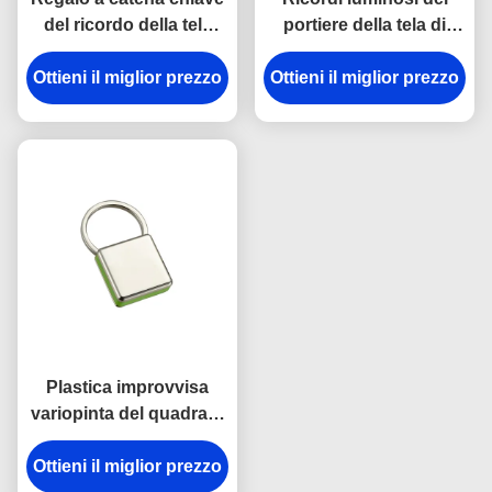
del ricordo della tela
portiere della tela di
dell'incisione laser del
spessore dei
supporto del metallo di
Ottieni il miglior prezzo
Ottieni il miglior prezzo
portachiavi a anello
rettangolo
9mm del gancio della
rottura del metallo della
cinghia
Plastica improvvisa
variopinta del quadrato
della catena chiave del
Ottieni il miglior prezzo
gancio dell'anti della