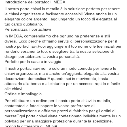
Introduzione del portafogli IMEGA
Il nostro porta chiavi in metallo è la soluzione perfetta per tenere
le chiavi organizzate e facilmente accessibili.Viene anche in un
elegante colore argento., aggiungendo un tocco di eleganza al
tuo carico quotidiano.
Personalizza il portachiavi
In IMEGA, comprendiamo che ognuno ha preferenze e stili
diversi. Ecco perché offriamo servizi di personalizzazione per il
nostro portachiavi.Puoi aggiungere il tuo nome o le tue iniziali per
renderlo veramente tuo, o scegliere tra la nostra selezione di
disegni per abbinare la vostra personalità.
Perfetto per la casa o in viaggio
Il nostro portachiavi non è solo un modo comodo per tenere le
chiavi organizzate, ma è anche un'aggiunta elegante alla vostra
decorazione domestica.E quando sei in movimento, basta
attaccarlo alla borsa o al cinturino per un accesso rapido e facile
alle chiavi.
Ordine e imballaggio
Per effettuare un ordine per il nostro porta chiavi in metallo,
contattateci e fateci sapere le vostre preferenze di
personalizzazione.e offriamo prezzi di fabbrica per gli ordini di
massaOgni porta chiavi viene confezionato individualmente in un
polybag per una maggiore protezione durante la spedizione.
Scopri la differenza di IMEGA