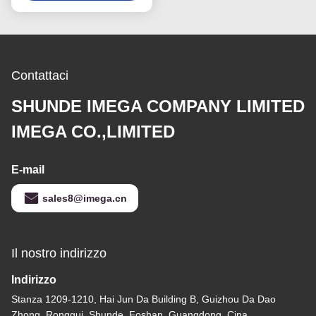
ruggine del metallo
supporto della catena
chiave
Contattaci
SHUNDE IMEGA COMPANY LIMITED
IMEGA CO.,LIMITED
E-mail
sales8@imega.cn
Il nostro indirizzo
Indirizzo
Stanza 1209-1210, Hai Jun Da Building B, Guizhou Da Dao
Zhong, Ronggui, Shunde, Foshan, Guangdong, Cina