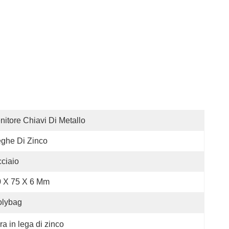
nitore Chiavi Di Metallo
ghe Di Zinco
ciaio
0 X 75 X 6 Mm
olybag
a in lega di zinco