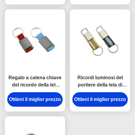
gli anelli portachiavi del
metallo
Regalo a catena chiave
Ricordi luminosi del
del ricordo della tela
portiere della tela di
dell'incisione laser del
spessore dei
supporto del metallo di
Ottieni il miglior prezzo
Ottieni il miglior prezzo
portachiavi a anello
rettangolo
9mm del gancio della
rottura del metallo della
cinghia