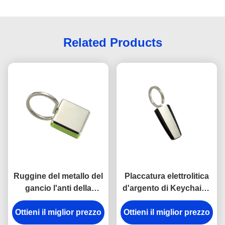
Related Products
Ruggine del metallo del
Placcatura elettrolitica
gancio l'anti della
d'argento di Keychains
catena chiave della
del portiere di plastica
Ottieni il miglior prezzo
rottura in lega di zinco
del metallo dell'ABS del
Ottieni il miglior prezzo
del supporto ha inciso
trapezio