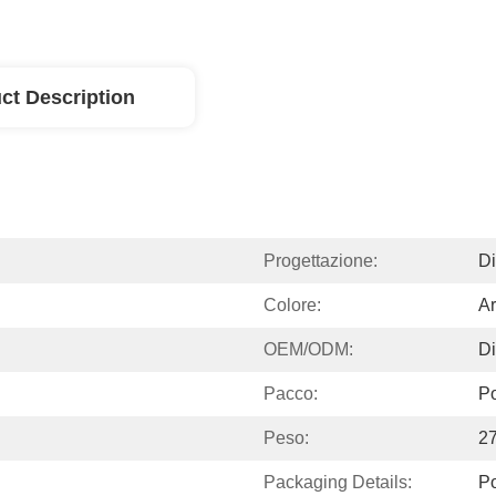
ct Description
Progettazione:
Di
Colore:
A
OEM/ODM:
Di
Pacco:
Po
Peso:
2
Packaging Details:
P