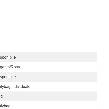
sponibile
rgento/rosa
sponibile
lybag Individuale
7g
olybag