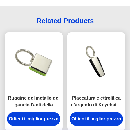
Related Products
Ruggine del metallo del
Placcatura elettrolitica
gancio l'anti della
d'argento di Keychains
catena chiave della
del portiere di plastica
Ottieni il miglior prezzo
rottura in lega di zinco
del metallo dell'ABS del
Ottieni il miglior prezzo
del supporto ha inciso
trapezio