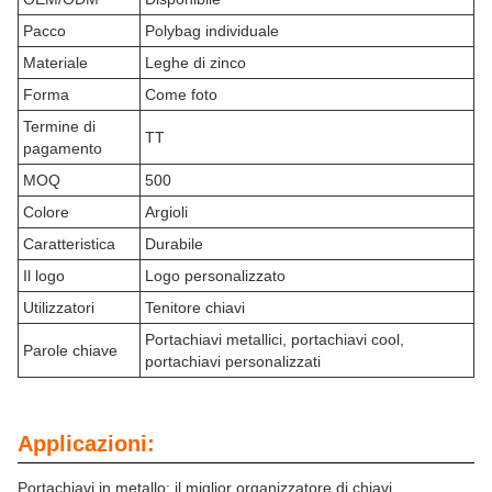
Pacco
Polybag individuale
Materiale
Leghe di zinco
Forma
Come foto
Termine di
TT
pagamento
MOQ
500
Colore
Argioli
Caratteristica
Durabile
Il logo
Logo personalizzato
Utilizzatori
Tenitore chiavi
Portachiavi metallici, portachiavi cool,
Parole chiave
portachiavi personalizzati
Applicazioni:
Portachiavi in metallo: il miglior organizzatore di chiavi