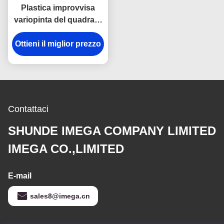
Plastica improvvisa
variopinta del quadrato
della catena chiave del
Ottieni il miglior prezzo
gancio dell'anti della
ruggine del metallo
supporto della catena
chiave
Contattaci
SHUNDE IMEGA COMPANY LIMITED
IMEGA CO.,LIMITED
E-mail
sales8@imega.cn