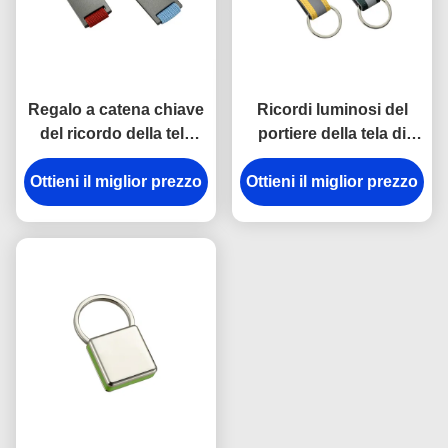
Regalo a catena chiave
Ricordi luminosi del
del ricordo della tela
portiere della tela di
dell'incisione laser del
spessore dei
supporto del metallo di
Ottieni il miglior prezzo
Ottieni il miglior prezzo
portachiavi a anello
rettangolo
9mm del gancio della
rottura del metallo della
cinghia