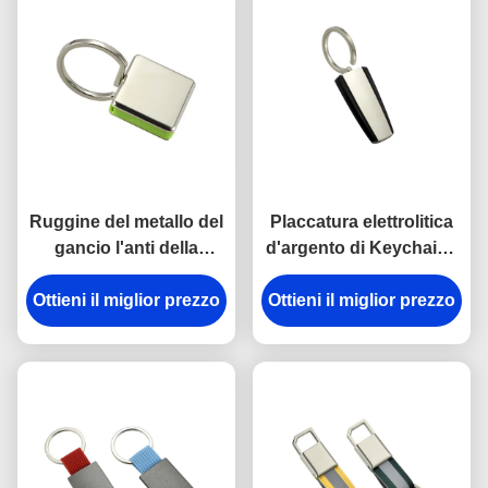
Ruggine del metallo del
Placcatura elettrolitica
gancio l'anti della
d'argento di Keychains
catena chiave della
del portiere di plastica
Ottieni il miglior prezzo
rottura in lega di zinco
del metallo dell'ABS del
Ottieni il miglior prezzo
del supporto ha inciso
trapezio
gli anelli portachiavi del
metallo