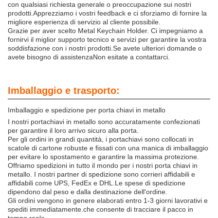
con qualsiasi richiesta generale o preoccupazione sui nostri
prodotti.Apprezziamo i vostri feedback e ci sforziamo di fornire la
migliore esperienza di servizio al cliente possibile.
Grazie per aver scelto Metal Keychain Holder. Ci impegniamo a
fornirvi il miglior supporto tecnico e servizi per garantire la vostra
soddisfazione con i nostri prodotti.Se avete ulteriori domande o
avete bisogno di assistenzaNon esitate a contattarci.
Imballaggio e trasporto:
Imballaggio e spedizione per porta chiavi in metallo
I nostri portachiavi in metallo sono accuratamente confezionati
per garantire il loro arrivo sicuro alla porta.
Per gli ordini in grandi quantità, i portachiavi sono collocati in
scatole di cartone robuste e fissati con una manica di imballaggio
per evitare lo spostamento e garantire la massima protezione.
Offriamo spedizioni in tutto il mondo per i nostri porta chiavi in
metallo. I nostri partner di spedizione sono corrieri affidabili e
affidabili come UPS, FedEx e DHL.Le spese di spedizione
dipendono dal peso e dalla destinazione dell'ordine.
Gli ordini vengono in genere elaborati entro 1-3 giorni lavorativi e
spediti immediatamente.che consente di tracciare il pacco in