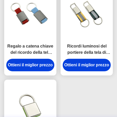
Regalo a catena chiave
Ricordi luminosi del
del ricordo della tela
portiere della tela di
dell'incisione laser del
spessore dei
supporto del metallo di
Ottieni il miglior prezzo
Ottieni il miglior prezzo
portachiavi a anello
rettangolo
9mm del gancio della
rottura del metallo della
cinghia