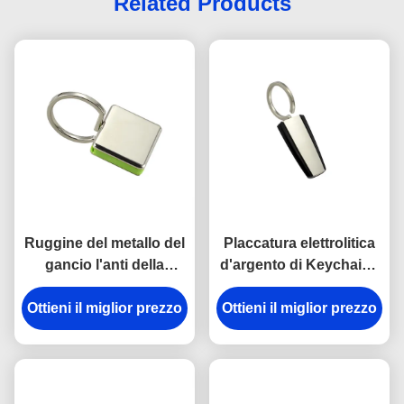
Related Products
Ruggine del metallo del
Placcatura elettrolitica
gancio l'anti della
d'argento di Keychains
catena chiave della
del portiere di plastica
Ottieni il miglior prezzo
rottura in lega di zinco
del metallo dell'ABS del
Ottieni il miglior prezzo
del supporto ha inciso
trapezio
gli anelli portachiavi del
metallo