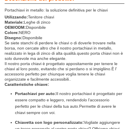
Portachiavi in metallo: la soluzione definitiva per le chiavi
Utilizzando:
Tenitore chiavi
Materiale:
Leghe di zinco
OEM/ODM:
Disponibile
Colore:
NERO
Disegno:
Disponibile
Se siete stanchi di perdere le chiavi o di doverle trovare nella
borsa, non cercate altro che il nostro portachiavi in metallo,
realizzato in lega di zinco di alta qualità.questo porta chiavi non è
solo durevole ma anche elegante.
Il nostro porta chiavi è progettato appositamente per tenere le
chiavi al loro posto, evitando che si perdano o si impigliino.È l'
accessorio perfetto per chiunque voglia tenere le chiavi
organizzate e facilmente accessibili..
Caratteristiche chiave:
Portachiavi per auto:
Il nostro portachiavi è progettato per
essere compatto e leggero, rendendolo l'accessorio
perfetto per le chiavi della tua auto.Permette di avere le
chiavi sempre con voi.
Chiavetta con logo personalizzato:
Vogliate aggiungere
un tocco personale al vostro porta chiavi? Offriamo chiavi