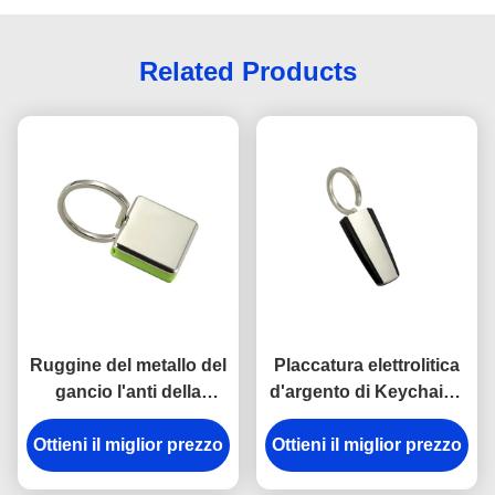
Related Products
Ruggine del metallo del
Placcatura elettrolitica
gancio l'anti della
d'argento di Keychains
catena chiave della
del portiere di plastica
Ottieni il miglior prezzo
rottura in lega di zinco
del metallo dell'ABS del
Ottieni il miglior prezzo
del supporto ha inciso
trapezio