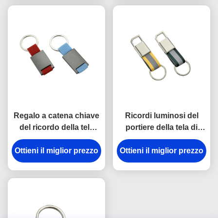
gli anelli portachiavi del
metallo
Regalo a catena chiave
Ricordi luminosi del
del ricordo della tela
portiere della tela di
dell'incisione laser del
spessore dei
supporto del metallo di
Ottieni il miglior prezzo
Ottieni il miglior prezzo
portachiavi a anello
rettangolo
9mm del gancio della
rottura del metallo della
cinghia