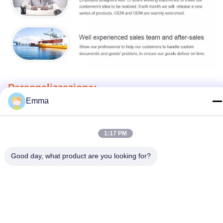
Personalizzazione:
Emma
Cerchi un porta chiavi in metallo personalizzato? IMEGA offre una
gamma esclusiva di porta chiavi in metallo personalizzati con il
nome del marchio desiderato, il luogo di origine, la certificazione
1:17 PM
e il design.Il nostro porta chiavi in metallo è fatto di lega di zinco,
che è durevole e ha una quantità minima di ordinazione di 500.
Viene anche con il prezzo di fabbrica, confezionamento polibag, e
Good day, what product are you looking for?
45-55 giorni di tempo di consegna.I termini di pagamento sono
TT e la nostra capacità di approvvigionamento è di fabbricazione.
Personalizza il tuo porta chiavi in metallo con IMEGA ora e ottieni
chiavi personalizzate per il tuo business o occasioni speciali.puoi
essere sicuro di avere un prodotto unico che i tuoi clienti
amerannoContattateci ora e la vostra porta chiavi in metallo
personalizzata verrà consegnata direttamente alla vostra porta!