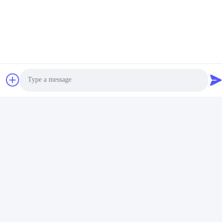
consegna è di 45-55 giorni e i termini di pagamento sono TT. Ha
anche una capacità di fornitura di produzione e OEM / ODM è
disponibile.
Photo
Video Call
Audio Call
Personalizzazione: