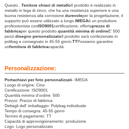
Questo...
Tenitore chiavi di metallo
Il prodotto è realizzato in
metallo in lega di zinco, che ha una resistenza superiore e una
buona resistenza alla corrosione.
durevole
per la progettazione, il
supporto può essere utilizzato a lungo.
IMEGA
è un produttore
professionista con
ISO9001
certificazione, offerta
prezzo di
fabbrica
per questo prodotto.
quantità minima di ordine
E' 500
pezzi.
disegno personalizzato
Il prodotto sarà confezionato in
polibag e consegnato in 45-55 giorni.
TT
Possiamo garantire
un
fornitura di fabbrica
capacità.
Personalizzazione:
Portachiavi per foto personalizzati
- IMEGA
Luogo di origine: Cina
Certificazione: ISO9001
Quantità minima d'ordine: 500
Prezzo: Prezzo di fabbrica
Dettagli dell' imballaggio: Polybag individuale
Tempo di consegna: 45-55 giorni
Termini di pagamento: TT
Capacità di approvvigionamento: produzione
Logo: Logo personalizzato