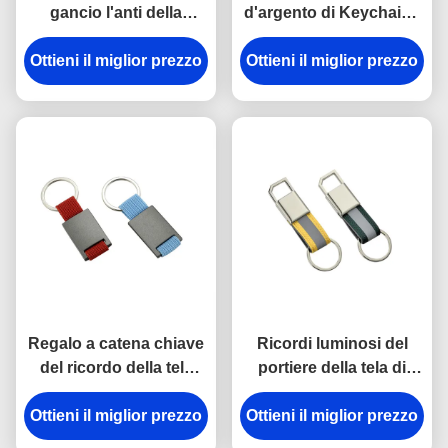
gancio l'anti della
d'argento di Keychains
catena chiave della
del portiere di plastica
Ottieni il miglior prezzo
rottura in lega di zinco
del metallo dell'ABS del
Ottieni il miglior prezzo
del supporto ha inciso
trapezio
gli anelli portachiavi del
metallo
Regalo a catena chiave
Ricordi luminosi del
del ricordo della tela
portiere della tela di
dell'incisione laser del
spessore dei
supporto del metallo di
Ottieni il miglior prezzo
Ottieni il miglior prezzo
portachiavi a anello
rettangolo
9mm del gancio della