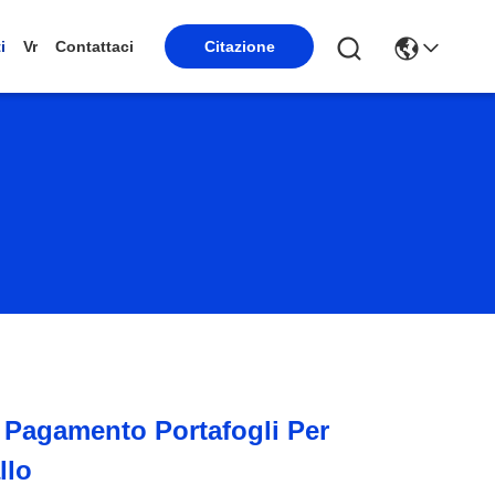
Citazione
i
Vr
Contattaci
 Pagamento Portafogli Per
llo