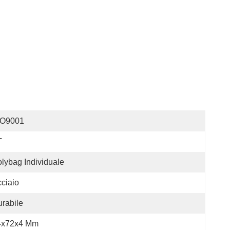
SO9001
T
lybag Individuale
ciaio
rabile
4x72x4 Mm