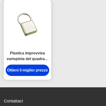
cinghia
Plastica improvvisa
variopinta del quadrato
della catena chiave del
Ottieni il miglior prezzo
gancio dell'anti della
ruggine del metallo
supporto della catena
chiave
Contattaci