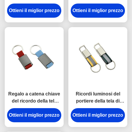
catena chiave della
del portiere di plastica
Ottieni il miglior prezzo
rottura in lega di zinco
del metallo dell'ABS del
Ottieni il miglior prezzo
del supporto ha inciso
trapezio
gli anelli portachiavi del
metallo
Regalo a catena chiave
Ricordi luminosi del
del ricordo della tela
portiere della tela di
dell'incisione laser del
spessore dei
supporto del metallo di
Ottieni il miglior prezzo
Ottieni il miglior prezzo
portachiavi a anello
rettangolo
9mm del gancio della
rottura del metallo della