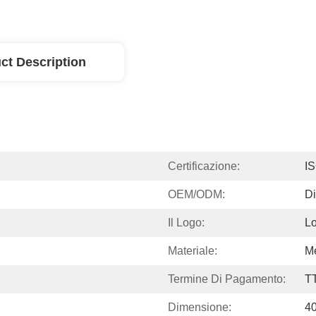
ct Description
Certificazione:
I
OEM/ODM:
Di
Il Logo:
Lo
Materiale:
Me
Termine Di Pagamento:
T
Dimensione:
4