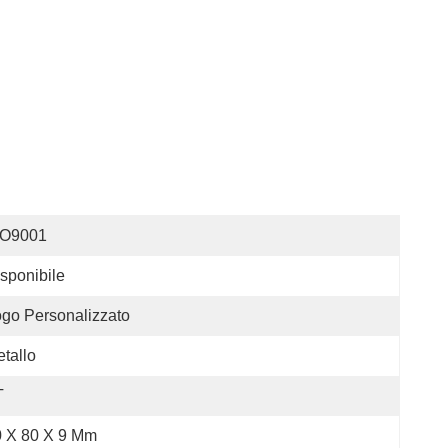
SO9001
sponibile
go Personalizzato
tallo
T
0 X 80 X 9 Mm