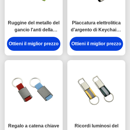
Ruggine del metallo del
Placcatura elettrolitica
gancio l'anti della
d'argento di Keychains
catena chiave della
del portiere di plastica
Ottieni il miglior prezzo
rottura in lega di zinco
del metallo dell'ABS del
Ottieni il miglior prezzo
del supporto ha inciso
trapezio
gli anelli portachiavi del
metallo
Regalo a catena chiave
Ricordi luminosi del