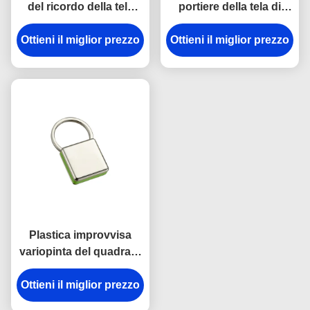
del ricordo della tela
portiere della tela di
dell'incisione laser del
spessore dei
supporto del metallo di
Ottieni il miglior prezzo
Ottieni il miglior prezzo
portachiavi a anello
rettangolo
9mm del gancio della
rottura del metallo della
cinghia
Plastica improvvisa
variopinta del quadrato
della catena chiave del
Ottieni il miglior prezzo
gancio dell'anti della
ruggine del metallo