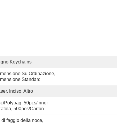
egno Keychains
mensione Su Ordinazione, 
imensione Standard
ser, Inciso, Altro
c/polybag, 50pcs/inner 
atola, 500pcs/carton.
 di faggio della noce
, 