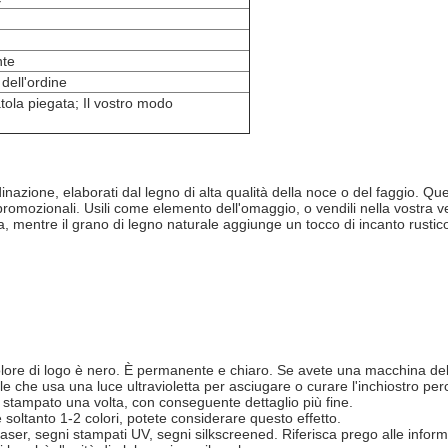
nte
dell'ordine
tola piegata; Il vostro modo
ordinazione, elaborati dal legno di alta qualità della noce o del faggio. Q
promozionali. Usili come elemento dell'omaggio, o vendili nella vostra 
 mentre il grano di legno naturale aggiunge un tocco di incanto rustico. 
 colore di logo è nero. È permanente e chiaro. Se avete una macchina del
che usa una luce ultravioletta per asciugare o curare l'inchiostro per
i stampato una volta, con conseguente dettaglio più fine.
soltanto 1-2 colori, potete considerare questo effetto.
 laser, segni stampati UV, segni silkscreened. Riferisca prego alle informa