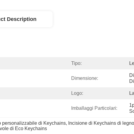
ct Description
Tipo:
L
Di
Dimensione:
D
Logo:
La
1p
Imballaggi Particolari:
Sc
io personalizzabile di Keychains
, 
Incisione di Keychains di legno
evole di Eco Keychains