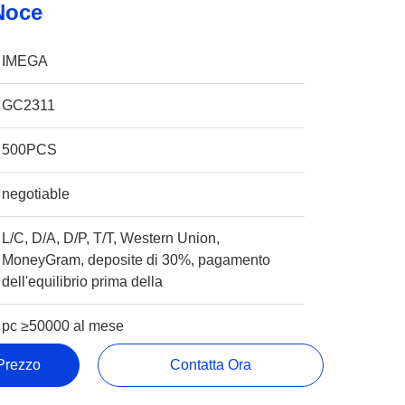
Noce
IMEGA
GC2311
500PCS
negotiable
L/C, D/A, D/P, T/T, Western Union,
MoneyGram, deposite di 30%, pagamento
dell'equilibrio prima della
pc ≥50000 al mese
 Prezzo
Contatta Ora