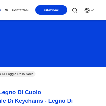
i
Vr
Contattaci
Citazione
o Di Faggio Della Noce
 Legno Di Cuoio
ile Di Keychains - Legno Di