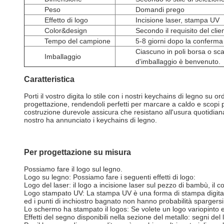
Peso
Domandi prego
Effetto di logo
Incisione laser, stampa UV
Color&design
Secondo il requisito del clie
Tempo del campione
5-8 giorni dopo la conferma 
Ciascuno in poli borsa o sca
Imballaggio
d'imballaggio è benvenuto.
Caratteristica
Porti il vostro digita lo stile con i nostri keychains di legno su 
progettazione, rendendoli perfetti per marcare a caldo e scopi 
costruzione durevole assicura che resistano all'usura quotidiana,
nostro ha annunciato i keychains di legno.
Per progettazione su misura
Possiamo fare il logo sul legno.
Logo su legno: Possiamo fare i seguenti effetti di logo:
Logo del laser: il logo a incisione laser sul pezzo di bambù, il
Logo stampato UV: La stampa UV è una forma di stampa digitale 
ed i punti di inchiostro bagnato non hanno probabilità spargers
Lo schermo ha stampato il logos: Se volete un logo variopinto e 
Effetti del segno disponibili nella sezione del metallo: segni del