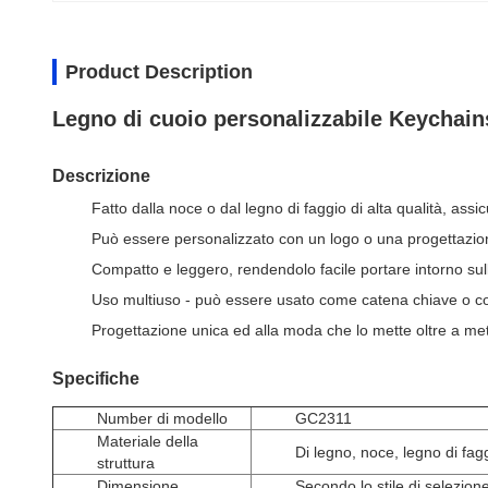
Product Description
Legno di cuoio personalizzabile Keychains
Descrizione
Fatto dalla noce o dal legno di faggio di alta qualità, ass
Può essere personalizzato con un logo o una progettazione 
Compatto e leggero, rendendolo facile portare intorno sul
Uso multiuso - può essere usato come catena chiave o com
Progettazione unica ed alla moda che lo mette oltre a meta
Specifiche
Number di modello
GC2311
Materiale della
Di legno, noce, legno di fag
struttura
Dimensione
Secondo lo stile di selezion