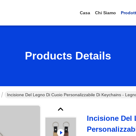
Casa
Chi Siamo
Prodott
Products Details
Incisione Del Legno Di Cuoio Personalizzabile Di Keychains - Legn
Incisione Del
Personalizzab