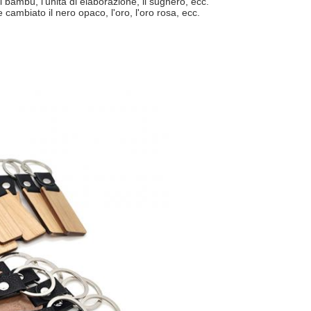
i bambù, l'unità di elaborazione, il sughero, ecc.
e cambiato il nero opaco, l'oro, l'oro rosa, ecc.