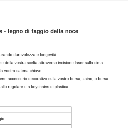
 - legno di faggio della noce
icurando durevolezza e longevità.
della vostra scelta attraverso incisione laser sulla cima.
la vostra catena chiave.
e accessorio decorativo sulla vostro borsa, zaino, o borsa.
llo regolare o a keychains di plastica.
gio
e