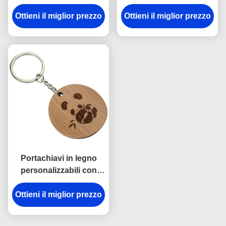
legno incisione per
incisione per eventi
regali corporativi incisi
Ottieni il miglior prezzo
Ottieni il miglior prezzo
aziendali Decorazione
su misura
personalizzata
Portachiavi in legno
personalizzabili con
incisione - Spessore 2-
Ottieni il miglior prezzo
10mm