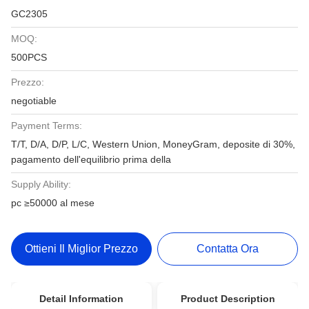
GC2305
MOQ:
500PCS
Prezzo:
negotiable
Payment Terms:
T/T, D/A, D/P, L/C, Western Union, MoneyGram, deposite di 30%,
pagamento dell'equilibrio prima della
Supply Ability:
pc ≥50000 al mese
Ottieni Il Miglior Prezzo
Contatta Ora
Detail Information
Product Description