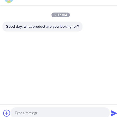
86-15816904632
9:17 AM
Good day, what product are you looking for?
Politica sulla privacy
|
Mappa del sito
Cina Buona qualità Supporto a catena chiave del metallo
Fornitore. -2026 SHUNDE IMEGA COMPANY LIMITED IMEGA
CO.,LIMITED Tutti i diritti riservati.