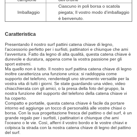
Ciascuno in poli borsa o scatola
Imballaggio
piegata; Il vostro modo d'imballaggio
è benvenuto.
Caratteristica
Presentando il nostro surf pattini catena chiave di legno,
l'accessorio perfetto per i surfisti, pattinatori e chiunque che ami
l'avventura. Fatto da legno di alta qualità, questa catena chiave è
durevole e duratura, appena come la vostra passione per gli
sport estremi.
Ma quello non è tutto. Il nostro surf pattina catena chiave di legno
inoltre caratterizza una funzione unica: si raddoppia come
supporto del telefono, rendentegli uno strumento versatile per la
vostra vita di tutti i giorni. Se state guardando una video, video
chiacchierata con gli amici, o la presa della foto del gruppo, la
nostra funzione del supporto del telefono della catena chiave vi
ha coperto.
Compatto e portatile, questa catena chiave è facile da portare
intorno ed aggiunge un tocco di personalità alle vostre chiavi o
borsa. Con la sua progettazione fresca del pattino o del surf, è un
grande regalo per i surfisti, i pattinatori e chiunque che ami
l'oceano o le vie. Così, afferri il vostro bordo e le vostre chiavi e
colpisca la strada con la nostra catena chiave di legno del pattino
del surf.