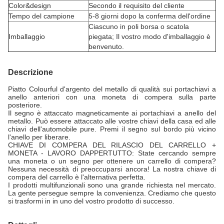
Color&design
Secondo il requisito del cliente
Tempo del campione
5-8 giorni dopo la conferma dell'ordine
Ciascuno in poli borsa o scatola
Imballaggio
piegata; Il vostro modo d'imballaggio è
benvenuto.
Descrizione
Piatto Colourful d'argento del metallo di qualità sui portachiavi a
anello anteriori con una moneta di compera sulla parte
posteriore.
Il segno è attaccato magneticamente ai portachiavi a anello del
metallo. Può essere attaccato alle vostre chiavi della casa ed alle
chiavi dell'automobile pure. Premi il segno sul bordo più vicino
l'anello per liberare.
CHIAVE DI COMPERA DEL RILASCIO DEL CARRELLO +
MONETA - LAVORO DAPPERTUTTO: State cercando sempre
una moneta o un segno per ottenere un carrello di compera?
Nessuna necessità di preoccuparsi ancora! La nostra chiave di
compera del carrello è l'alternativa perfetta.
I prodotti multifunzionali sono una grande richiesta nel mercato.
La gente persegue sempre la convenienza. Crediamo che questo
si trasformi in in uno del vostro prodotto di successo.