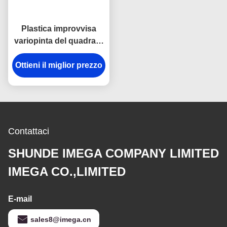
Plastica improvvisa
variopinta del quadrato
della catena chiave del
Ottieni il miglior prezzo
gancio dell'anti della
ruggine del metallo
supporto della catena
chiave
Contattaci
SHUNDE IMEGA COMPANY LIMITED
IMEGA CO.,LIMITED
E-mail
sales8@imega.cn