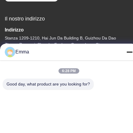
Il nostro indirizzo
Indirizzo
Stanza 1209-1210, Hai Jun Da Building B, Guizhou Da Dao
Zhong, Ronggui, Shunde, Foshan, Guangdong, Cina
Emma
tel
86-15816904632
6:28 PM
Good day, what product are you looking for?
Politica sulla privacy
|
Mappa del sito
Cina Buona qualità Supporto a catena chiave del metallo
Fornitore. -2026 SHUNDE IMEGA COMPANY LIMITED IMEGA
CO.,LIMITED Tutti i diritti riservati.