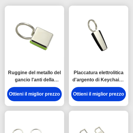
Ruggine del metallo del
Placcatura elettrolitica
gancio l'anti della
d'argento di Keychains
catena chiave della
del portiere di plastica
Ottieni il miglior prezzo
rottura in lega di zinco
del metallo dell'ABS del
Ottieni il miglior prezzo
del supporto ha inciso
trapezio
gli anelli portachiavi del
metallo