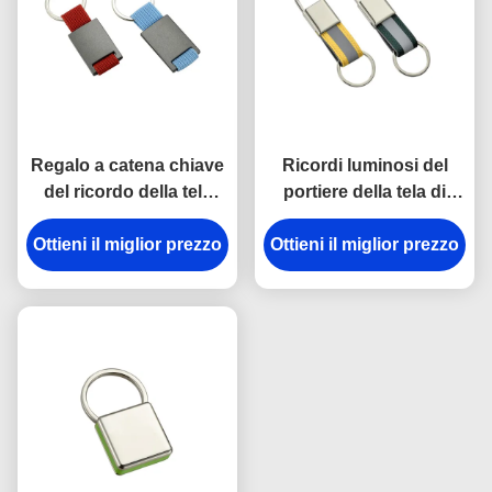
Regalo a catena chiave
Ricordi luminosi del
del ricordo della tela
portiere della tela di
dell'incisione laser del
spessore dei
supporto del metallo di
Ottieni il miglior prezzo
Ottieni il miglior prezzo
portachiavi a anello
rettangolo
9mm del gancio della
rottura del metallo della
cinghia