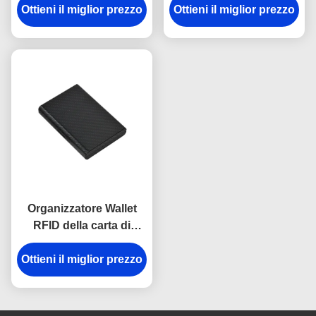
del carbonio del titolare
Ottieni il miglior prezzo
portafoglio della carta di
Ottieni il miglior prezzo
della carta di credito
credito
Organizzatore Wallet
RFID della carta di
credito della fibra del
Ottieni il miglior prezzo
carbonio che blocca
alluminio di cuoio