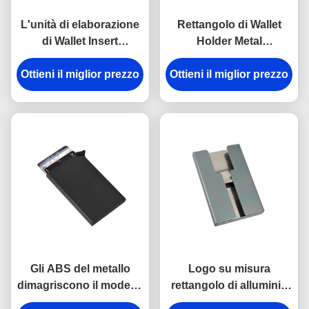
L'unità di elaborazione
Rettangolo di Wallet
di Wallet Insert
Holder Metal
dell'organizzatore della
dell'organizzatore della
carta di credito di RFID
Ottieni il miglior prezzo
Ottieni il miglior prezzo
carta di credito degli
riveste di pelle
uomini dei fermasoldi
l'alluminio di stampa UV
Gli ABS del metallo
Logo su misura
dimagriscono il modello
rettangolo di alluminio
di alluminio della fibra
aperto del supporto del