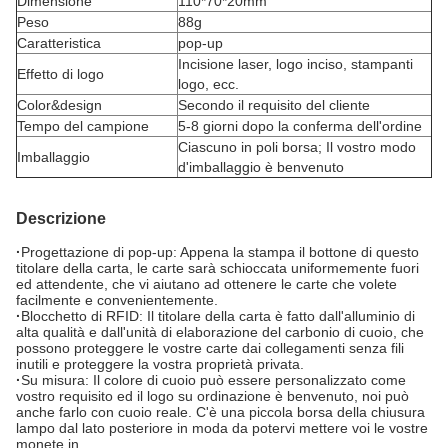
Dimensione
110*70*20mm
Peso
88g
Caratteristica
pop-up
Incisione laser, logo inciso, stampanti
Effetto di logo
logo, ecc.
Color&design
Secondo il requisito del cliente
Tempo del campione
5-8 giorni dopo la conferma dell'ordine
Ciascuno in poli borsa; Il vostro modo
Imballaggio
d'imballaggio è benvenuto
Descrizione
·
Progettazione di pop-up: Appena la stampa il bottone di questo
titolare della carta, le carte sarà schioccata uniformemente fuori
ed attendente, che vi aiutano ad ottenere le carte che volete
facilmente e convenientemente.
·
Blocchetto di RFID: Il titolare della carta è fatto dall'alluminio di
alta qualità e dall'unità di elaborazione del carbonio di cuoio, che
possono proteggere le vostre carte dai collegamenti senza fili
inutili e proteggere la vostra proprietà privata.
·
Su misura: Il colore di cuoio può essere personalizzato come
vostro requisito ed il logo su ordinazione è benvenuto, noi può
anche farlo con cuoio reale. C'è una piccola borsa della chiusura
lampo dal lato posteriore in moda da potervi mettere voi le vostre
monete in.