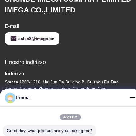
IMEGA CO.,LIMITED
E-mail
sales8@imega.cn
Il nostro indirizzo
Indirizzo
Stanza 1209-1210, Hai Jun Da Building B, Guizhou Da Dao
Zhong, Ronggui, Shunde, Foshan, Guangdong, Cina
Emma
tel
86-15816904632
4:23 PM
Good day, what product are you looking for?