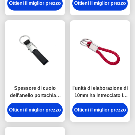
Ottieni il miglior prezzo
chiave la di cuoio
Ottieni il miglior prezzo
elaborazione di logo
attaccano coprire con
intorno a spessore di
una cupola a resina
6.5mm
epossidica
Spessore di cuoio
l'unità di elaborazione di
dell'anello portachiavi
10mm ha intrecciato le
9mm di Mini Key Holder
catene chiave di cuoio
Souvenir Personalised
Ottieni il miglior prezzo
che incidono Logo Car
Ottieni il miglior prezzo
dell'incisione laser
Key Ring Holder