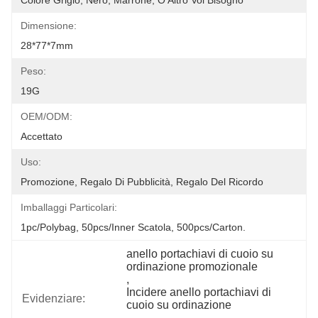
Colore Grigio, Nero, Marrone, O Altro Voi Bisogno
Dimensione:
28*77*7mm
Peso:
19G
OEM/ODM:
Accettato
Uso:
Promozione, Regalo Di Pubblicità, Regalo Del Ricordo
Imballaggi Particolari:
1pc/polybag, 50pcs/inner Scatola, 500pcs/carton.
anello portachiavi di cuoio su 
ordinazione promozionale
, 
Incidere anello portachiavi di 
Evidenziare:
cuoio su ordinazione
, 