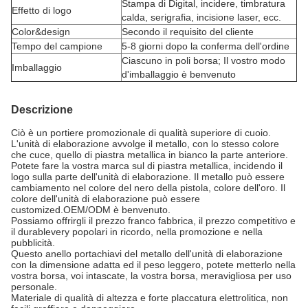
Stampa di Digital, incidere, timbratura
Effetto di logo
calda, serigrafia, incisione laser, ecc.
Color&design
Secondo il requisito del cliente
Tempo del campione
5-8 giorni dopo la conferma dell'ordine
Ciascuno in poli borsa; Il vostro modo
Imballaggio
d'imballaggio è benvenuto
Descrizione
Ciò è un portiere promozionale di qualità superiore di cuoio.
L'unità di elaborazione avvolge il metallo, con lo stesso colore
che cuce, quello di piastra metallica in bianco la parte anteriore.
Potete fare la vostra marca sul di piastra metallica, incidendo il
logo sulla parte dell'unità di elaborazione. Il metallo può essere
cambiamento nel colore del nero della pistola, colore dell'oro. Il
colore dell'unità di elaborazione può essere
customized.OEM/ODM è benvenuto.
Possiamo offrirgli il prezzo franco fabbrica, il prezzo competitivo e
il durablevery popolari in ricordo, nella promozione e nella
pubblicità.
Questo anello portachiavi del metallo dell'unità di elaborazione
con la dimensione adatta ed il peso leggero, potete metterlo nella
vostra borsa, voi intascate, la vostra borsa, meravigliosa per uso
personale.
Materiale di qualità di altezza e forte placcatura elettrolitica, non