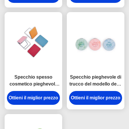
piccolo
dell'ABS del giro
pieghevole di vetro
dello specchio 11mm
Specchio spesso
Specchio pieghevole di
cosmetico pieghevole
trucco del modello dello
rettangolare di viaggio
specchio dell'unità di
dello specchietto 11mm
Ottieni il miglior prezzo
Ottieni il miglior prezzo
elaborazione di
dell'unità di
spessore compatto
elaborazione piccolo
d'argento di marmo
dell'ABS 10mm