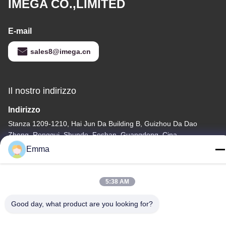
IMEGA CO.,LIMITED
E-mail
sales8@imega.cn
Il nostro indirizzo
Indirizzo
Stanza 1209-1210, Hai Jun Da Building B, Guizhou Da Dao
Zhong, Ronggui, Shunde, Foshan, Guangdong, Cina
Emma
tel
86-15816904632
5:38 AM
Good day, what product are you looking for?