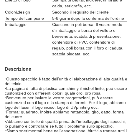
Effetto di logo
Stampa di Digital, incidere, timbratura
calda, serigrafia, ecc.
Color&design
Secondo il requisito del cliente
Tempo del campione
5-8 giorni dopo la conferma dell'ordine
Imballaggio
Ciascuno in poli borsa; Il vostro modo
d'imballaggio è borsa del velluto e
benvenuta, scatola di presentazione,
contenitore di PVC, contenitore di
regalo, poli borsa con il foro di caduta,
scatola piegata, ecc.
Descrizione
·
Questo specchio è fatto dell'unità di elaborazione di alta qualità e
del telaio
·
La pagina è fatta di plastica con shinny il nichel finito, può essere
customzied con differenti colori, quale oro, oro rosa.
·
Benvenuto per inviare le vostre progettazioni, può essere
customzied con il logo e la stampa differenti. Per il logo, abbiamo
logo del laser, il logo inciso, logo di UVprinting ecc.
·
Forma: quadrato. Inoltre abbiamo rettangolo, giro, gatto, forma
del cuore.
·
Abbiamo controllo di qualità prima dell'imballaggio degli specchi,
lo puliamo e controllare se tutto il problema sullo specchio.
·
Siamo sperimentati bene nell'esportazione. Aiutivi a trattare tutti i