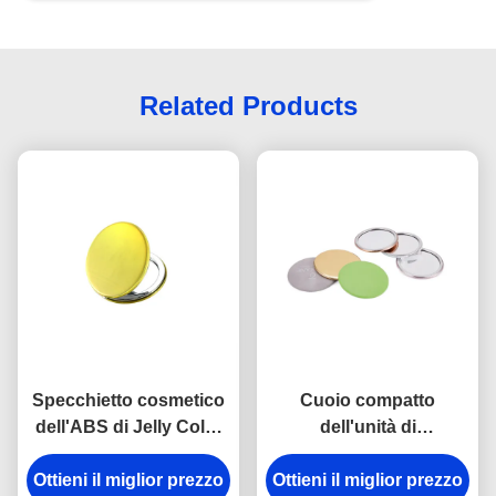
Related Products
Specchietto cosmetico
Cuoio compatto
dell'ABS di Jelly Color
dell'unità di
che incide specchietto
elaborazione di logo
Ottieni il miglior prezzo
di spessore di 10mm il
dello specchio di trucco
Ottieni il miglior prezzo