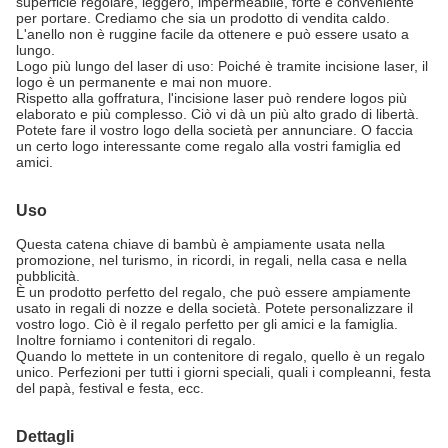
superficie regolare, leggero, impermeabile, forte e conveniente
per portare. Crediamo che sia un prodotto di vendita caldo.
L'anello non è ruggine facile da ottenere e può essere usato a
lungo.
Logo più lungo del laser di uso: Poiché è tramite incisione laser, il
logo è un permanente e mai non muore.
Rispetto alla goffratura, l'incisione laser può rendere logos più
elaborato e più complesso. Ciò vi dà un più alto grado di libertà.
Potete fare il vostro logo della società per annunciare. O faccia
un certo logo interessante come regalo alla vostri famiglia ed
amici.
Uso
Questa catena chiave di bambù è ampiamente usata nella
promozione, nel turismo, in ricordi, in regali, nella casa e nella
pubblicità.
È un prodotto perfetto del regalo, che può essere ampiamente
usato in regali di nozze e della società. Potete personalizzare il
vostro logo. Ciò è il regalo perfetto per gli amici e la famiglia.
Inoltre forniamo i contenitori di regalo.
Quando lo mettete in un contenitore di regalo, quello è un regalo
unico. Perfezioni per tutti i giorni speciali, quali i compleanni, festa
del papà, festival e festa, ecc.
Dettagli