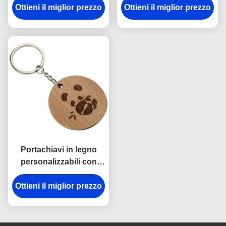
regali corporativi incisi
Ottieni il miglior prezzo
Ottieni il miglior prezzo
aziendali Decorazione
su misura
personalizzata
Portachiavi in legno
personalizzabili con
incisione - Spessore 2-
Ottieni il miglior prezzo
10mm