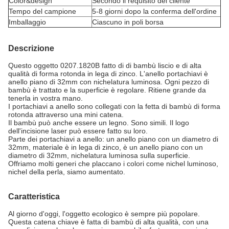
Color&design
Secondo il requisito del cliente
Tempo del campione
5-8 giorni dopo la conferma dell'ordine
Imballaggio
Ciascuno in poli borsa
Descrizione
Questo oggetto 0207.1820B fatto di di bambù liscio e di alta
qualità di forma rotonda in lega di zinco. L'anello portachiavi è
anello piano di 32mm con nichelatura luminosa. Ogni pezzo di
bambù è trattato e la superficie è regolare. Ritiene grande da
tenerla in vostra mano.
I portachiavi a anello sono collegati con la fetta di bambù di forma
rotonda attraverso una mini catena.
Il bambù può anche essere un legno. Sono simili. Il logo
dell'incisione laser può essere fatto su loro.
Parte dei portachiavi a anello: un anello piano con un diametro di
32mm, materiale è in lega di zinco, è un anello piano con un
diametro di 32mm, nichelatura luminosa sulla superficie.
Offriamo molti generi che placcano i colori come nichel luminoso,
nichel della perla, siamo aumentato.
Caratteristica
Al giorno d'oggi, l'oggetto ecologico è sempre più popolare.
Questa catena chiave è fatta di bambù di alta qualità, con una