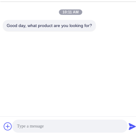
86-15816904632
10:11 AM
Good day, what product are you looking for?
Politica sulla privacy
|
Mappa del sito
Cina Buona qualità Supporto a catena chiave del metallo
Fornitore. -2026 SHUNDE IMEGA COMPANY LIMITED IMEGA
CO.,LIMITED Tutti i diritti riservati.