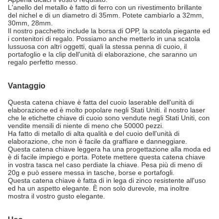
L'anello del metallo è fatto di ferro con un rivestimento brillante
del nichel e di un diametro di 35mm. Potete cambiarlo a 32mm,
30mm, 28mm.
Il nostro pacchetto include la borsa di OPP, la scatola piegante ed
i contenitori di regalo. Possiamo anche metterlo in una scatola
lussuosa con altri oggetti, quali la stessa penna di cuoio, il
portafoglio e la clip dell'unità di elaborazione, che saranno un
regalo perfetto messo.
Vantaggio
Questa catena chiave è fatta del cuoio laserable dell'unità di
elaborazione ed è molto popolare negli Stati Uniti. il nostro laser
che le etichette chiave di cuoio sono vendute negli Stati Uniti, con
vendite mensili di niente di meno che 50000 pezzi.
Ha fatto di metallo di alta qualità e del cuoio dell'unità di
elaborazione, che non è facile da graffiare e danneggiare.
Questa catena chiave leggera ha una progettazione alla moda ed
è di facile impiego e porta. Potete mettere questa catena chiave
in vostra tasca nel caso perdiate la chiave. Pesa più di meno di
20g e può essere messa in tasche, borse e portafogli.
Questa catena chiave è fatta di in lega di zinco resistente all'uso
ed ha un aspetto elegante. È non solo durevole, ma inoltre
mostra il vostro gusto elegante.