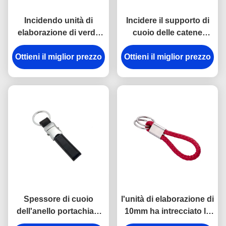
Incidendo unità di
Incidere il supporto di
elaborazione di verde
cuoio delle catene
del nastro le catene
chiave dell'unità di
Ottieni il miglior prezzo
chiave la di cuoio
Ottieni il miglior prezzo
elaborazione di logo
attaccano coprire con
intorno a spessore di
una cupola a resina
6.5mm
epossidica
Spessore di cuoio
l'unità di elaborazione di
dell'anello portachiavi
10mm ha intrecciato le
9mm di Mini Key Holder
catene chiave di cuoio