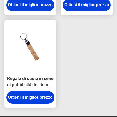
Souvenir Personalised
Ottieni il miglior prezzo
che incidono Logo Car
Ottieni il miglior prezzo
dell'incisione laser
Key Ring Holder
Regalo di cuoio in serie
di pubblicità del ricordo
di Cork Plain Leather
Ottieni il miglior prezzo
Keyring 12mm
Keychains