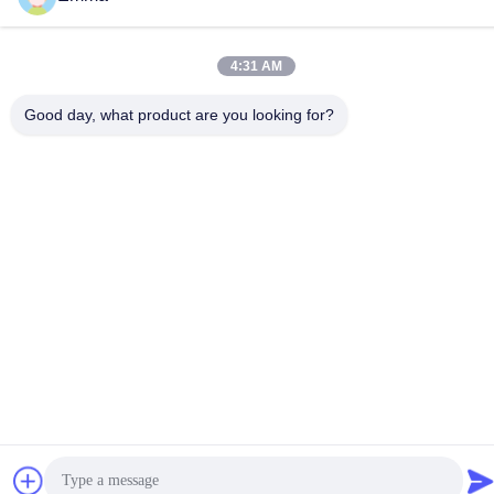
86-15816904632
4:31 AM
Good day, what product are you looking for?
Politica sulla privacy
|
Mappa del sito
Cina Buona qualità Supporto a catena chiave del metallo
Fornitore. -2026 SHUNDE IMEGA COMPANY LIMITED IMEGA
CO.,LIMITED Tutti i diritti riservati.