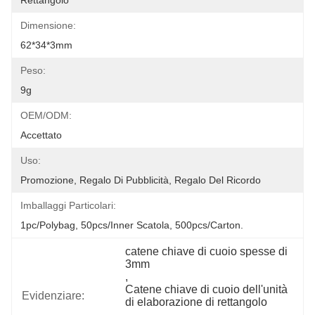
Rettangolo
Dimensione:
62*34*3mm
Peso:
9g
OEM/ODM:
Accettato
Uso:
Promozione, Regalo Di Pubblicità, Regalo Del Ricordo
Imballaggi Particolari:
1pc/polybag, 50pcs/inner Scatola, 500pcs/carton.
catene chiave di cuoio spesse di 
3mm
, 
Catene chiave di cuoio dell'unità 
Evidenziare:
di elaborazione di rettangolo
, 