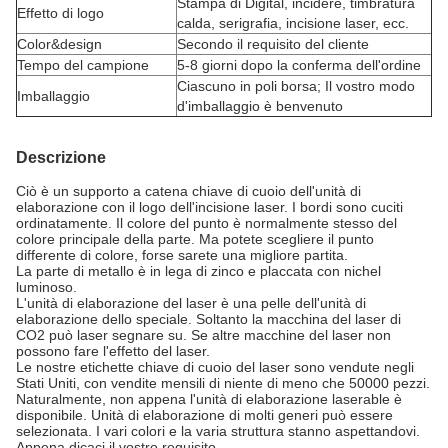
Stampa di Digital, incidere, timbratura
Effetto di logo
calda, serigrafia, incisione laser, ecc.
Color&design
Secondo il requisito del cliente
Tempo del campione
5-8 giorni dopo la conferma dell'ordine
Ciascuno in poli borsa; Il vostro modo
Imballaggio
d'imballaggio è benvenuto
Descrizione
Ciò è un supporto a catena chiave di cuoio dell'unità di
elaborazione con il logo dell'incisione laser. I bordi sono cuciti
ordinatamente. Il colore del punto è normalmente stesso del
colore principale della parte. Ma potete scegliere il punto
differente di colore, forse sarete una migliore partita.
La parte di metallo è in lega di zinco e placcata con nichel
luminoso.
L'unità di elaborazione del laser è una pelle dell'unità di
elaborazione dello speciale. Soltanto la macchina del laser di
CO2 può laser segnare su. Se altre macchine del laser non
possono fare l'effetto del laser.
Le nostre etichette chiave di cuoio del laser sono vendute negli
Stati Uniti, con vendite mensili di niente di meno che 50000 pezzi.
Naturalmente, non appena l'unità di elaborazione laserable è
disponibile. Unità di elaborazione di molti generi può essere
selezionata. I vari colori e la varia struttura stanno aspettandovi.
Appena dicaci il vostro requisito.